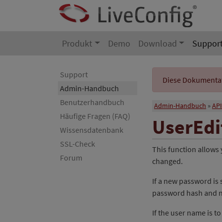
Produkt
Demo
Download
Suppor
Support
Diese Dokumentati
Admin-Handbuch
Benutzerhandbuch
Admin-Handbuch
API
Häufige Fragen (FAQ)
UserEdi
Wissensdatenbank
SSL-Check
This function allows
Forum
changed.
If a new password is 
password hash and no
If the user name is t