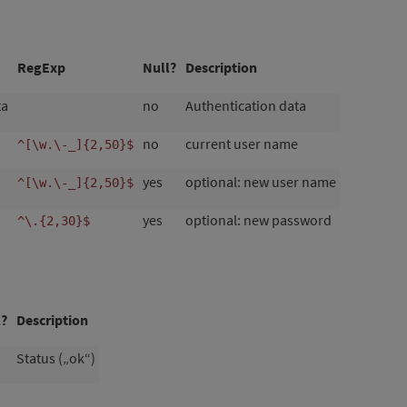
RegExp
Null?
Description
ta
no
Authentication data
no
current user name
^[\w.\-_]{2,50}$
yes
optional: new user name
^[\w.\-_]{2,50}$
yes
optional: new password
^\.{2,30}$
l?
Description
Status („ok“)