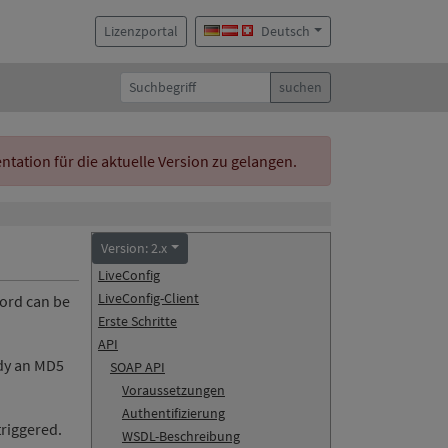
Lizenzportal
Deutsch
suchen
ation für die aktuelle Version zu gelangen.
Version: 2.x
LiveConfig
LiveConfig-Client
word can be
Erste Schritte
API
ady an MD5
SOAP API
Voraussetzungen
Authentifizierung
triggered.
WSDL-Beschreibung