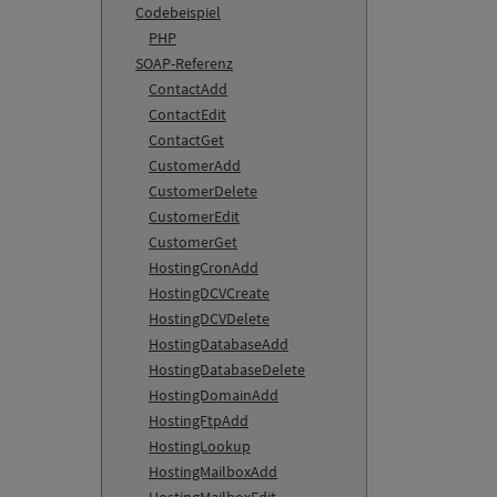
Codebeispiel
PHP
SOAP-Referenz
ContactAdd
ContactEdit
ContactGet
CustomerAdd
CustomerDelete
CustomerEdit
CustomerGet
HostingCronAdd
HostingDCVCreate
HostingDCVDelete
HostingDatabaseAdd
HostingDatabaseDelete
HostingDomainAdd
HostingFtpAdd
HostingLookup
HostingMailboxAdd