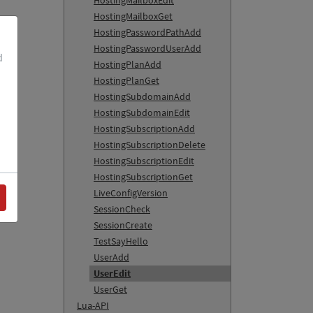
HostingMailboxEdit
HostingMailboxGet
HostingPasswordPathAdd
HostingPasswordUserAdd
d
HostingPlanAdd
HostingPlanGet
HostingSubdomainAdd
HostingSubdomainEdit
HostingSubscriptionAdd
HostingSubscriptionDelete
HostingSubscriptionEdit
HostingSubscriptionGet
LiveConfigVersion
SessionCheck
SessionCreate
TestSayHello
UserAdd
UserEdit
UserGet
Lua-API