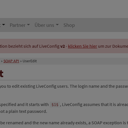
t
Partner
Über uns
Shop
on bezieht sich auf LiveConfig
v2
-
klicken Sie hier
um zur Dokument
SOAP API
UserEdit
t
 you to edit existing LiveConfig users. The login name and the pass
specified and it starts with
, LiveConfig assumes that it is alre
$1$
t a plain text password.
o be renamed and the new name already exists, a SOAP exception is 