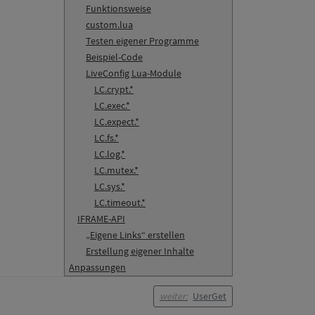
Funktionsweise
custom.lua
Testen eigener Programme
Beispiel-Code
LiveConfig Lua-Module
LC.crypt.*
LC.exec.*
LC.expect.*
LC.fs.*
LC.log.*
LC.mutex.*
LC.sys.*
LC.timeout.*
IFRAME-API
„Eigene Links“ erstellen
Erstellung eigener Inhalte
Anpassungen
weiter:
UserGet