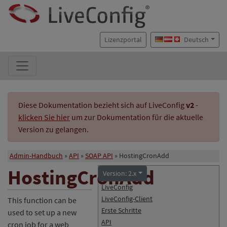
Lizenzportal
Deutsch
Diese Dokumentation bezieht sich auf LiveConfig
v2
-
klicken Sie hier
um zur Dokumentation für die aktuelle
Version zu gelangen.
Admin-Handbuch
API
SOAP API
HostingCronAdd
HostingCronAdd
Version: 2.x
LiveConfig
LiveConfig-Client
This function can be
Erste Schritte
used to set up a new
API
cron job for a web