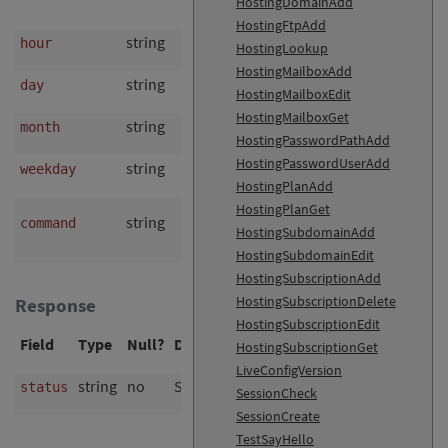
HostingDomainAdd
10,20,30
HostingFtpAdd
string
no
Hour
hour
^.{1,50}$
HostingLookup
HostingMailboxAdd
string
no
Day
day
^.{1,50}$
HostingMailboxEdit
HostingMailboxGet
string
no
Month
month
^.{1,50}$
HostingPasswordPathAdd
HostingPasswordUserAdd
string
no
Weekday
weekday
^.{1,50}$
HostingPlanAdd
HostingPlanGet
Command to
string
no
command
^.{1,250}$
HostingSubdomainAdd
run
HostingSubdomainEdit
HostingSubscriptionAdd
HostingSubscriptionDelete
Response
HostingSubscriptionEdit
Field
Type
Null?
Description
HostingSubscriptionGet
LiveConfigVersion
string
no
Status („ok“)
status
SessionCheck
SessionCreate
TestSayHello