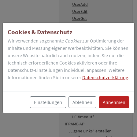
UserAdd
UserEdit
UserGet
Lua-API
Cookies & Datenschutz
Funktionsweise
custom.lua
Wir verwenden sogenannte
Cookies
zur Optimierung der
Testen eigener Programme
Inhalte und Messung eigener Werbeaktivitäten. Sie können
Beispiel-Code
unsere Website natürlich auch nutzen, indem Sie nur die
LiveConfig Lua-Module
technisch erforderlichen Cookies aktivieren oder Ihre
LC.crypt.*
Datenschutz-Einstellungen individuell anpassen. Weitere
LC.exec.*
Informationen finden Sie in unserer
Datenschutzerklärung
.
LC.expect.*
LC.fs.*
LC.log.*
Einstellungen
Ablehnen
Annehmen
LC.mutex.*
LC.sys.*
LC.timeout.*
IFRAME-API
„Eigene Links“ erstellen