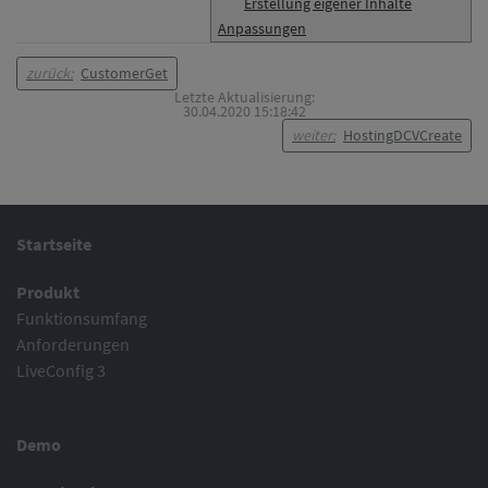
Erstellung eigener Inhalte
Anpassungen
zurück:
CustomerGet
Letzte Aktualisierung:
30.04.2020 15:18:42
weiter:
HostingDCVCreate
Startseite
Produkt
Funktionsumfang
Anforderungen
LiveConfig 3
Demo