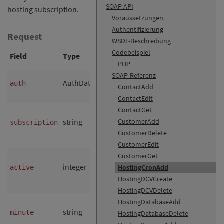
SOAP API
hosting subscription.
Voraussetzungen
Authentifizierung
Request
WSDL-Beschreibung
Codebeispiel
Field
Type
RegExp
Null?
Description
PHP
SOAP-Referenz
Authentication
AuthData
no
auth
ContactAdd
data
ContactEdit
Name of the
ContactGet
string
CustomerAdd
no
hosting
subscription
^.{1,64}$
CustomerDelete
subscription
CustomerEdit
Cron job
CustomerGet
integer
no
enabled?
=
HostingCronAdd
active
^[01]$
0
no,
= yes
HostingDCVCreate
1
HostingDCVDelete
Minute (e.g.
HostingDatabaseAdd
string
no
or
minute
^.{1,50}$
*/5
HostingDatabaseDelete
)