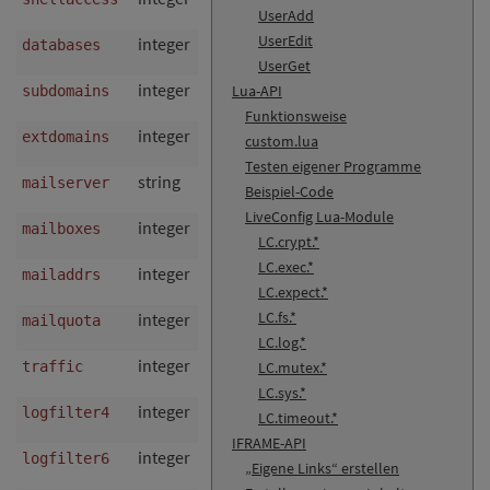
UserAdd
UserEdit
integer
nein
Anzahl a
databases
UserGet
integer
nein
Anzahl a
Lua-API
subdomains
Funktionsweise
integer
nein
Anzahl a
extdomains
custom.lua
Testen eigener Programme
string
ja
Mailserv
mailserver
Beispiel-Code
LiveConfig Lua-Module
integer
nein
Anzahl an
mailboxes
LC.crypt.*
LC.exec.*
integer
nein
Anzahl an
mailaddrs
LC.expect.*
LC.fs.*
integer
nein
E-Mail-Sp
mailquota
LC.log.*
integer
nein
IP-Traffic
traffic
LC.mutex.*
LC.sys.*
integer
nein
IPv4 addr
logfilter4
LC.timeout.*
IFRAME-API
integer
nein
IPv6 addr
logfilter6
„Eigene Links“ erstellen