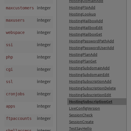
HostingDomainAdd
integer
HostingFtpAdd
ja
Maximale
maxcustomers
HostingLookup
integer
nein
Maximale
maxusers
HostingMailboxAdd
HostingMailboxEdit
integer
ja
Webspace
webspace
HostingMailboxGet
HostingPasswordPathAdd
integer
nein
SSI (serv
ssi
HostingPasswordUserAdd
HostingPlanAdd
integer
nein
PHP erlau
php
HostingPlanGet
HostingSubdomainAdd
integer
nein
CGI erlau
cgi
HostingSubdomainEdit
integer
nein
SSL (HTTP
HostingSubscriptionAdd
ssl
HostingSubscriptionDelete
integer
nein
Anzahl a
cronjobs
HostingSubscriptionEdit
HostingSubscriptionGet
integer
nein
Anzahl i
apps
LiveConfigVersion
SessionCheck
integer
nein
Anzahl a
ftpaccounts
SessionCreate
TestSayHello
integer
nein
Shell-Zugr
shellaccess