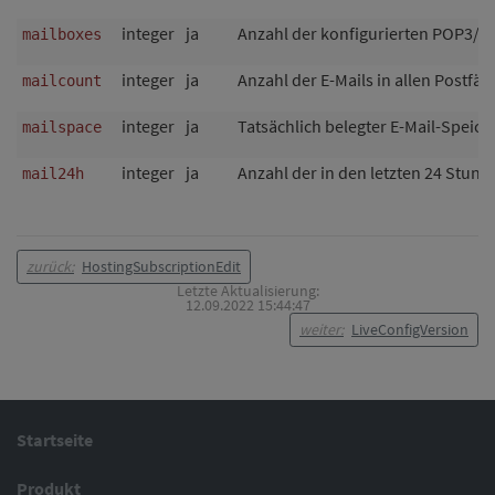
integer
ja
Anzahl der konfigurierten POP3/I
mailboxes
integer
ja
Anzahl der E-Mails in allen Postfä
mailcount
integer
ja
Tatsächlich belegter E-Mail-Speich
mailspace
integer
ja
Anzahl der in den letzten 24 Stu
mail24h
zurück:
HostingSubscriptionEdit
Letzte Aktualisierung:
12.09.2022 15:44:47
weiter:
LiveConfigVersion
Startseite
Produkt