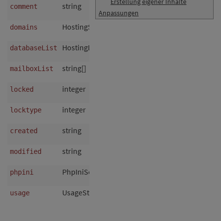
Erstellung eigener Inhalte
string
ja
Bemerku
comment
Anpassungen
HostingSubscriptionDomain[]
ja
zugewie
domains
HostingDatabase[]
ja
Datenba
databaseList
string[]
ja
List of m
mailboxList
integer
nein
Locked/s
locked
integer
nein
Sperr-Typ
locktype
string
ja
Datum/Uhr
created
string
ja
Datum/Uhr
modified
PhpIniSetting[]
ja
abweiche
phpini
UsageStats
ja
Verbrauch
usage