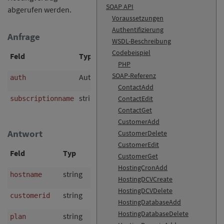
SOAP API
abgerufen werden.
Voraussetzungen
Authentifizierung
Anfrage
WSDL-Beschreibung
Codebeispiel
Feld
Typ
RegEx
Nul
PHP
SOAP-Referenz
AuthData
nei
auth
ContactAdd
string
nei
ContactEdit
subscriptionname
^[a-z][a-z0-9_-]{0,63}$
ContactGet
CustomerAdd
Antwort
CustomerDelete
CustomerEdit
Feld
Typ
Null?
Beschre
CustomerGet
HostingCronAdd
string
ja
Name des 
hostname
HostingDCVCreate
HostingDCVDelete
string
ja
ID des Ku
customerid
HostingDatabaseAdd
HostingDatabaseDelete
string
ja
Name des
plan