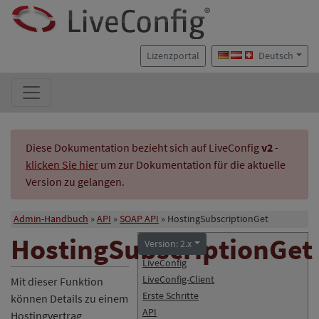
Lizenzportal
Deutsch
Diese Dokumentation bezieht sich auf LiveConfig
v2
-
klicken Sie hier
um zur Dokumentation für die aktuelle
Version zu gelangen.
Admin-Handbuch
API
SOAP API
HostingSubscriptionGet
HostingSubscriptionGet
Version: 2.x
LiveConfig
LiveConfig-Client
Mit dieser Funktion
Erste Schritte
können Details zu einem
API
Hostingvertrag