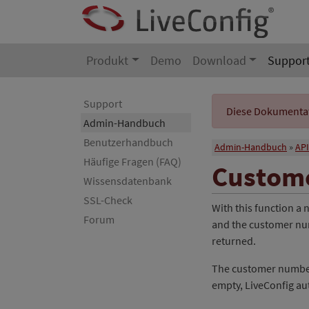
Produkt
Demo
Download
Suppor
Support
Diese Dokumentati
Admin-Handbuch
Benutzerhandbuch
Admin-Handbuch
API
Häufige Fragen (FAQ)
Custom
Wissensdatenbank
SSL-Check
With this function a 
Forum
and the customer nu
returned.
The customer numbe
empty, LiveConfig au