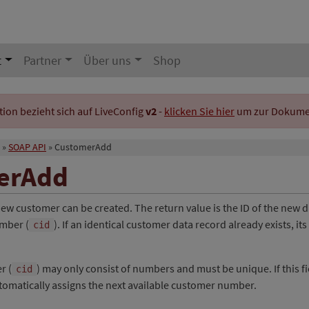
t
Partner
Über uns
Shop
on bezieht sich auf LiveConfig
v2
-
klicken Sie hier
um zur Dokument
SOAP API
CustomerAdd
erAdd
new customer can be created. The return value is the ID of the new 
mber (
). If an identical customer data record already exists, its 
cid
r (
) may only consist of numbers and must be unique. If this fie
cid
tomatically assigns the next available customer number.