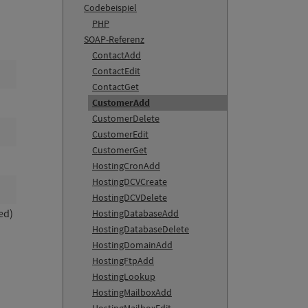
Codebeispiel
PHP
SOAP-Referenz
ContactAdd
ContactEdit
ContactGet
CustomerAdd
CustomerDelete
CustomerEdit
CustomerGet
HostingCronAdd
HostingDCVCreate
HostingDCVDelete
ed)
HostingDatabaseAdd
HostingDatabaseDelete
HostingDomainAdd
HostingFtpAdd
HostingLookup
HostingMailboxAdd