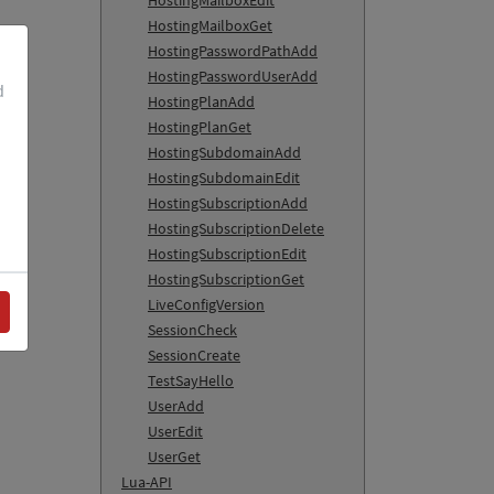
HostingMailboxEdit
HostingMailboxGet
HostingPasswordPathAdd
HostingPasswordUserAdd
d
HostingPlanAdd
HostingPlanGet
HostingSubdomainAdd
HostingSubdomainEdit
HostingSubscriptionAdd
HostingSubscriptionDelete
HostingSubscriptionEdit
HostingSubscriptionGet
LiveConfigVersion
SessionCheck
SessionCreate
TestSayHello
UserAdd
UserEdit
UserGet
Lua-API