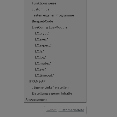
Funktionsweise
custom.lua
Testen eigener Programme
Beispiel-Code
LiveConfig Lua-Module
LC.crypt.*
LC.exec.*
LC.expect.*
LC.fs.*
LC.log.*
LC.mutex.*
LC.sys.*
LC.timeout.*
IFRAME-API
„Eigene Links“ erstellen
Erstellung eigener Inhalte
Anpassungen
weiter:
CustomerDelete