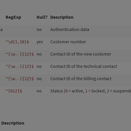
RegExp
Null?
Description
ta
no
Authentication data
yes
Customer number
^\d{1,18}$
no
Contact ID of the new customer
^[\w.-]{12}$
no
Contact ID of the technical contact
^[\w.-]{12}$
no
Contact ID of the billing contact
^[\w.-]{12}$
no
Status (
= active,
= locked,
= suspend
^[012]$
0
1
2
Description