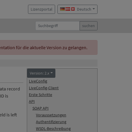
Lizenzportal
Deutsch
suchen
ation für die aktuelle Version zu gelangen.
Version: 2.x
LiveConfig
LiveConfig-Client
data record
Erste Schritte
ID is
API
SOAP API
ld is left
Voraussetzungen
Authentifizierung
WSDL-Beschreibung