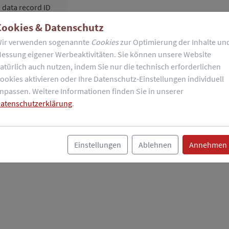
data record ID
Cookies & Datenschutz
Customer number
ir verwenden sogenannte
Cookies
zur Optimierung der Inhalte un
essung eigener Werbeaktivitäten. Sie können unsere Website
s customer-specific encrypted.
atürlich auch nutzen, indem Sie nur die technisch erforderlichen
ookies aktivieren oder Ihre Datenschutz-Einstellungen individuell
npassen. Weitere Informationen finden Sie in unserer
atenschutzerklärung
.
Einstellungen
Ablehnen
Annehmen