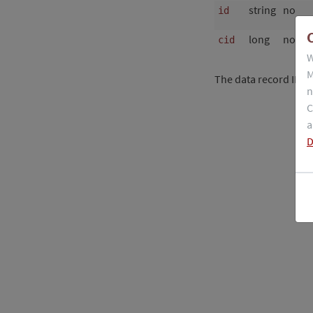
string
no
id
long
no
cid
W
M
The data record ID i
n
C
a
D