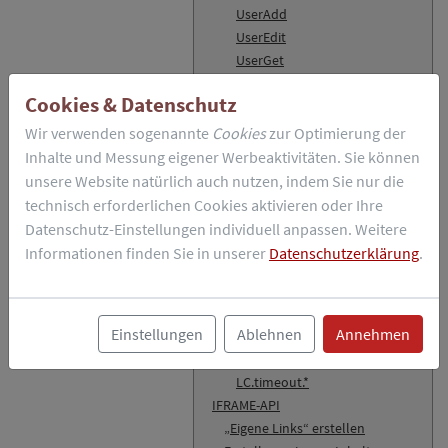
UserAdd
UserEdit
UserGet
Lua-API
Cookies & Datenschutz
Funktionsweise
custom.lua
Wir verwenden sogenannte
Cookies
zur Optimierung der
Testen eigener Programme
Inhalte und Messung eigener Werbeaktivitäten. Sie können
Beispiel-Code
unsere Website natürlich auch nutzen, indem Sie nur die
LiveConfig Lua-Module
technisch erforderlichen Cookies aktivieren oder Ihre
LC.crypt.*
Datenschutz-Einstellungen individuell anpassen. Weitere
LC.exec.*
Informationen finden Sie in unserer
Datenschutzerklärung
.
LC.expect.*
LC.fs.*
LC.log.*
Einstellungen
Ablehnen
Annehmen
LC.mutex.*
LC.sys.*
LC.timeout.*
IFRAME-API
„Eigene Links“ erstellen