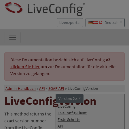
Lizenzportal
Deutsch
Diese Dokumentation bezieht sich auf LiveConfig
v2
-
klicken Sie hier
um zur Dokumentation für die aktuelle
Version zu gelangen.
Admin-Handbuch
API
SOAP API
LiveConfigVersion
LiveConfigVersion
Version: 2.x
LiveConfig
LiveConfig-Client
This method returns the
Erste Schritte
exact version number
API
from the LiveConfig