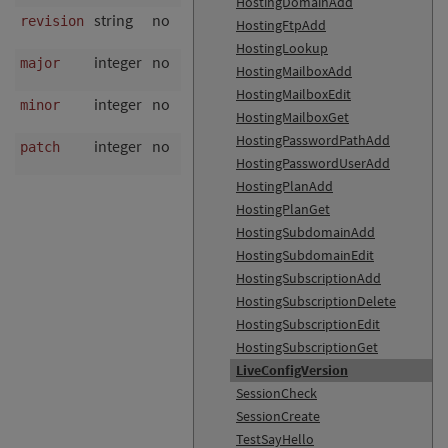
HostingDomainAdd
string
no
revision identifier (e.g.
or
revision
1379
relea
HostingFtpAdd
HostingLookup
integer
no
major version number (e.g.
)
major
1
HostingMailboxAdd
HostingMailboxEdit
integer
no
minor version number (e.g.
)
minor
3
HostingMailboxGet
HostingPasswordPathAdd
integer
no
patch version number (e.g.
)
patch
2
HostingPasswordUserAdd
HostingPlanAdd
HostingPlanGet
HostingSubdomainAdd
HostingSubdomainEdit
HostingSubscriptionAdd
HostingSubscriptionDelete
HostingSubscriptionEdit
HostingSubscriptionGet
LiveConfigVersion
SessionCheck
SessionCreate
TestSayHello