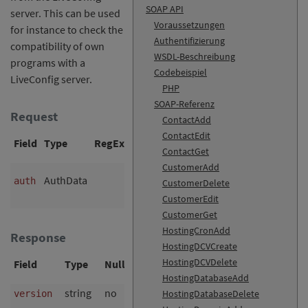
SOAP API
server. This can be used
Voraussetzungen
for instance to check the
Authentifizierung
compatibility of own
WSDL-Beschreibung
programs with a
Codebeispiel
LiveConfig server.
PHP
SOAP-Referenz
Request
ContactAdd
ContactEdit
Field
Type
RegExp
Null?
Description
ContactGet
CustomerAdd
authentication
AuthData
no
auth
CustomerDelete
data
CustomerEdit
CustomerGet
HostingCronAdd
Response
HostingDCVCreate
HostingDCVDelete
Field
Type
Null?
Description
HostingDatabaseAdd
string
no
version number (e.g.
)
HostingDatabaseDelete
version
1.3.2