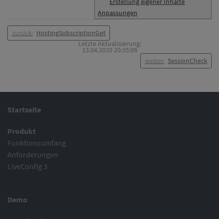
Erstellung eigener Inhalte
Anpassungen
zurück:
HostingSubscriptionGet
Letzte Aktualisierung:
13.04.2020 20:35:06
weiter:
SessionCheck
Startseite
Produkt
Funktionsumfang
Anforderungen
LiveConfig 3
Demo