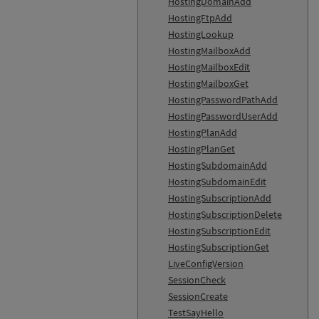
HostingDomainAdd
HostingFtpAdd
HostingLookup
HostingMailboxAdd
HostingMailboxEdit
HostingMailboxGet
HostingPasswordPathAdd
HostingPasswordUserAdd
HostingPlanAdd
HostingPlanGet
HostingSubdomainAdd
HostingSubdomainEdit
HostingSubscriptionAdd
HostingSubscriptionDelete
HostingSubscriptionEdit
HostingSubscriptionGet
LiveConfigVersion
SessionCheck
SessionCreate
TestSayHello