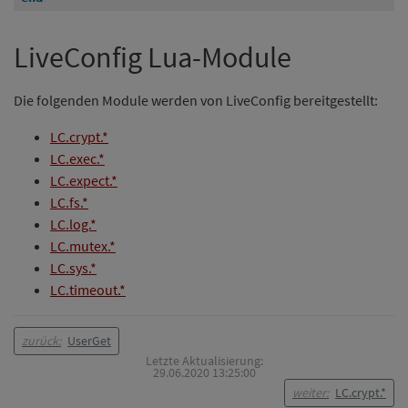
LiveConfig Lua-Module
Die folgenden Module werden von LiveConfig bereitgestellt:
LC.crypt.*
LC.exec.*
LC.expect.*
LC.fs.*
LC.log.*
LC.mutex.*
LC.sys.*
LC.timeout.*
zurück:
UserGet
Letzte Aktualisierung:
29.06.2020 13:25:00
weiter:
LC.crypt.*