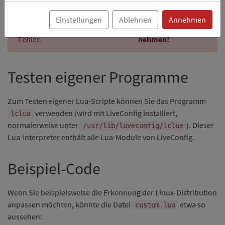
durch Erstellung einer eigenen
äußerst sorgfältig
), übernehmen wir
bevor Sie diese in
custom.lua
Einstellungen
Ablehnen
Annehmen
keine Verantwortung für eventuelle
Produktivbetrieb
Fehler.
nehmen!
Testen eigener Programme
Zum Testen eigener Lua-Scripte können Sie das Programm
verwenden (wird mit LiveConfig installiert,
lclua
normalerweise unter
). Dieser
/usr/lib/luveconfig/lclue
Lua-Interpreter enthält alle Lua-Module von LiveConfig.
Beispiel-Code
Wenn Sie beispielsweise die Erkennung der Linux-Distribution
anpassen möchten, könnte die Datei
etwa so
custom.lua
aussehen: