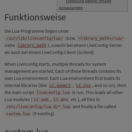
Erstellung eigener Inhalte
Anpassungen
Funktionsweise
Die Lua-Programme liegen unter
(bzw.
-
/usr/lib/liveconfig/lua/
<library_path>/lua/
siehe
), sowohl bei einem LiveConfig-Server
library_path
als auch bei einem LiveConfig-Client (
lcclient
).
When LiveConfig starts, multiple threads for system
management are started. Each of these threads contains its
own Lua environment. Each Lua environment first loads its
internal libraries (like
,
, and so on), then
LC.expect
LC.sys
the main script
is run. This loads all other
liveconfig.lua
Lua modules (
,
etc.), all files in
LC.web
LC.dns
and finally a file called
/etc/liveconfig/lua.d/*.lua
(if existing).
custom.lua
custom.lua