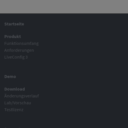
Startseite
Produkt
Funktionsumfang
Anforderungen
LiveConfig 3
Demo
Download
Änderungsverlauf
Lab/Vorschau
Testlizenz