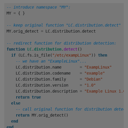
-- introduce namespace "MY":
MY
=
{
}
-- keep original function "LC.distribution.detect"
MY
.
orig_detect
=
LC
.
distribution
.
detect
-- redirect function for distribution detection:
function
LC
.
distribution
.
detect
()
if
(
LC
.
fs
.
is_file
(
"/etc/exampLinux"
))
then
-- we have an "ExampleLinux"...
LC
.
distribution
.
name
=
"ExampLinux"
LC
.
distribution
.
codename
=
"example"
LC
.
distribution
.
family
=
"Debian"
LC
.
distribution
.
version
=
"1.0"
LC
.
distribution
.
description
=
"Example Linux 1.0 
return
true
else
-- call original function for distribution detect
return
MY
.
orig_detect
()
end
end