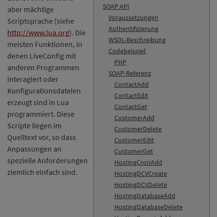
SOAP API
aber mächtige
Voraussetzungen
Scriptsprache (siehe
Authentifizierung
http://www.lua.org
). Die
WSDL-Beschreibung
meisten Funktionen, in
Codebeispiel
denen LiveConfig mit
PHP
anderen Programmen
SOAP-Referenz
interagiert oder
ContactAdd
Konfigurationsdateien
ContactEdit
erzeugt sind in Lua
ContactGet
programmiert. Diese
CustomerAdd
Scripte liegen im
CustomerDelete
Quelltext vor, so dass
CustomerEdit
Anpassungen an
CustomerGet
spezielle Anforderungen
HostingCronAdd
ziemlich einfach sind.
HostingDCVCreate
HostingDCVDelete
HostingDatabaseAdd
HostingDatabaseDelete