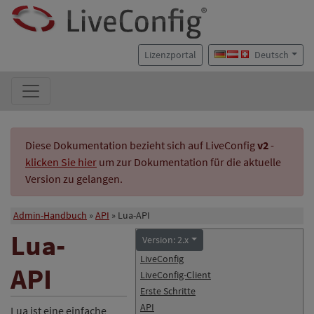
Lizenzportal
Deutsch
Diese Dokumentation bezieht sich auf LiveConfig
v2
-
klicken Sie hier
um zur Dokumentation für die aktuelle
Version zu gelangen.
Admin-Handbuch
API
Lua-API
Lua-
Version: 2.x
LiveConfig
API
LiveConfig-Client
Erste Schritte
API
Lua ist eine einfache