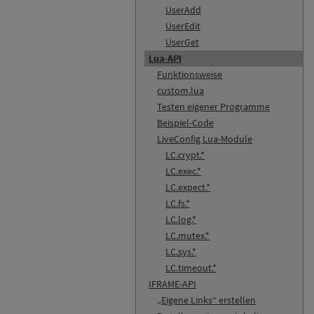
UserAdd
UserEdit
UserGet
Lua-API
Funktionsweise
custom.lua
Testen eigener Programme
Beispiel-Code
LiveConfig Lua-Module
LC.crypt.*
LC.exec.*
LC.expect.*
LC.fs.*
LC.log.*
LC.mutex.*
LC.sys.*
LC.timeout.*
IFRAME-API
„Eigene Links“ erstellen