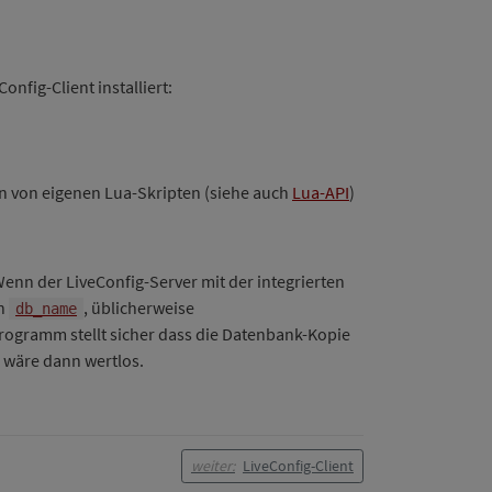
fig-Client installiert:
en von eigenen Lua-Skripten (siehe auch
Lua-API
)
nn der LiveConfig-Server mit der integrierten
on
, üblicherweise
db_name
rogramm stellt sicher dass die Datenbank-Kopie
p wäre dann wertlos.
weiter:
LiveConfig-Client