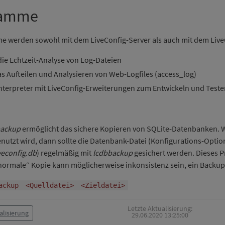
ramme
e werden sowohl mit dem LiveConfig-Server als auch mit dem LiveCon
die Echtzeit-Analyse von Log-Dateien
as Aufteilen und Analysieren von Web-Logfiles (access_log)
-Interpreter mit LiveConfig-Erweiterungen zum Entwickeln und Test
backup
ermöglicht das sichere Kopieren von SQLite-Datenbanken. We
utzt wird, dann sollte die Datenbank-Datei (Konfigurations-Opti
iveconfig.db
) regelmäßig mit
lcdbbackup
gesichert werden. Dieses P
 „normale“ Kopie kann möglicherweise inkonsistenz sein, ein Backu
ackup
<Quelldatei>
<Zieldatei>
Letzte Aktualisierung:
alisierung
29.06.2020 13:25:00