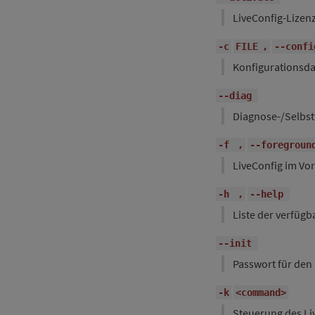
LiveConfig-Lizenz
-c
FILE
,
--confi
Konfigurationsda
--diag
Diagnose-/Selbst
-f
,
--foregroun
LiveConfig im Vo
-h
,
--help
Liste der verfü
--init
Passwort für den
-k
<command>
Steuerung des Li