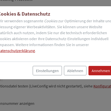
Cookies & Datenschutz
arten
ir verwenden sogenannte
Cookies
zur Optimierung der Inhalte un
essung eigener Werbeaktivitäten. Sie können unsere Website
atürlich auch nutzen, indem Sie nur die technisch erforderlichen
nft beenden (=
SIGINT
)
ookies aktivieren oder Ihre Datenschutz-Einstellungen individuell
npassen. Weitere Informationen finden Sie in unserer
atenschutzerklärung
.
fort beenden (=
SIGTERM
)
nden LiveConfig-Prozesses anzeigen
Einstellungen
Ablehnen
Annehmen
t
tionsdatei testen (LiveConfig wird nicht gestartet), siehe
Konfigura
ionsnummer anzeigen