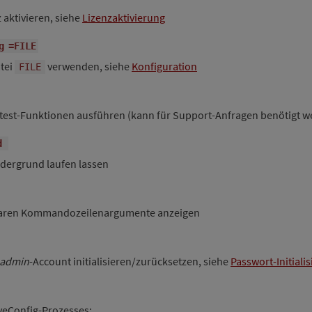
 aktivieren, siehe
Lizenzaktivierung
g
=FILE
tei
verwenden, siehe
Konfiguration
FILE
test-Funktionen ausführen (kann für Support-Anfragen benötigt w
d
rdergrund laufen lassen
gbaren Kommandozeilenargumente anzeigen
admin
-Account initialisieren/zurücksetzen, siehe
Passwort-Initiali
veConfig-Prozesses: