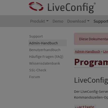
Produkt
Demo
Download
Suppor
Support
Diese Dokumentati
Admin-Handbuch
Benutzerhandbuch
Admin-Handbuch
Liv
Häufige Fragen (FAQ)
Progra
Wissensdatenbank
SSL-Check
Forum
LiveConfig
Der LiveConfig-Serve
Kommandozeilen-Opt
--activate