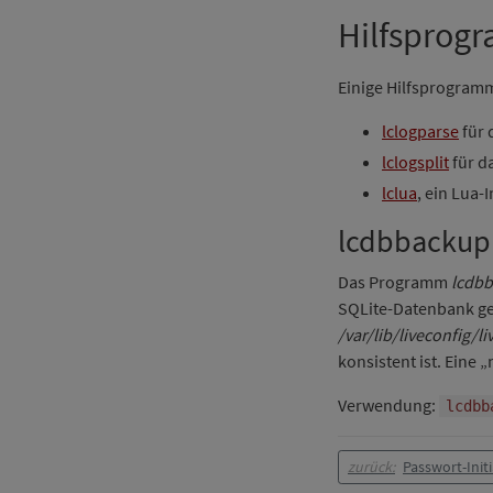
Hilfsprog
Einige Hilfsprogramm
lclogparse
für 
lclogsplit
für d
lclua
, ein Lua
lcdbbackup
Das Programm
lcdb
SQLite-Datenbank gen
/var/lib/liveconfig/l
konsistent ist. Eine
Verwendung:
lcdbb
zurück:
Passwort-Initi