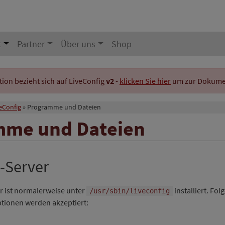
t
Partner
Über uns
Shop
on bezieht sich auf LiveConfig
v2
-
klicken Sie hier
um zur Dokument
eConfig
Programme und Dateien
mme und Dateien
-Server
r ist normalerweise unter
installiert. Fo
/usr/sbin/liveconfig
ionen werden akzeptiert: