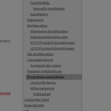
CentOS/RHEL
Manuelle Installation
AutoDeploy
Datenbank
Konfiguration
Allgemeine Einstellungen
Datenbank-Einstellungen
erden)
HTTP-Protokoll-Einstellungen
LCCP-Protokoll-Einstellungen
SSL-Konfiguration
Lizenzaktivierung
Austausch der Lizenz
Passwort-Initialisierung
Programme und Dateien
LiveConfig-Server
Hilfsprogramme
sierung
lcdbbackup
LiveConfig-Client
Erste Schritte