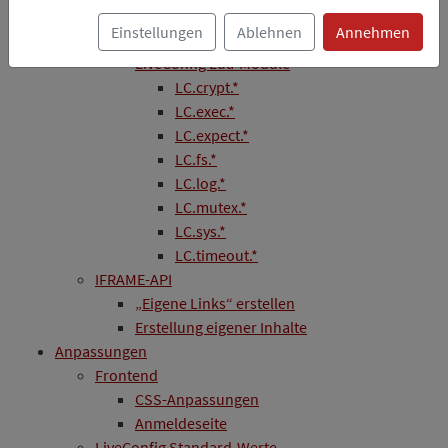
Testen eigener Programme
Einstellungen
Ablehnen
Annehmen
Beispiel-Code
LiveConfig Lua-Module
LC.crypt.*
LC.exec.*
LC.expect.*
LC.fs.*
LC.log.*
LC.mutex.*
LC.sys.*
LC.timeout.*
IFRAME-API
„Eigene Links“ erstellen
Erstellung eigener Inhalte
Anpassungen
Frontend
CSS-Anpassungen
Anmeldeseite
LiveConfig Standard-Werte