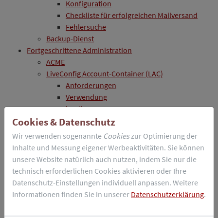
Konfiguration
Checkliste für erfolgreichen Mailversand
Fehlersuche
Backup-Dienst
Fortgeschrittene Administration
ACME
LiveConfig Account-Container (LAC)
Anforderungen
Verwendung
lacctl
API
Cookies & Datenschutz
REST-API
Wir verwenden sogenannte
Cookies
zur Optimierung der
Voraussetzungen
Inhalte und Messung eigener Werbeaktivitäten. Sie können
Authentisierung
unsere Website natürlich auch nutzen, indem Sie nur die
Beispiel
technisch erforderlichen Cookies aktivieren oder Ihre
API-Methoden
Datenschutz-Einstellungen individuell anpassen. Weitere
Lua-API
Informationen finden Sie in unserer
Datenschutzerklärung
.
Funktionsweise
custom.lua