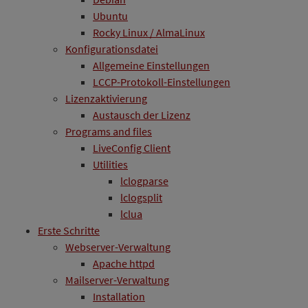
Ubuntu
Rocky Linux / AlmaLinux
Konfigurationsdatei
Allgemeine Einstellungen
LCCP-Protokoll-Einstellungen
Lizenzaktivierung
Austausch der Lizenz
Programs and files
LiveConfig Client
Utilities
lclogparse
lclogsplit
lclua
Erste Schritte
Webserver-Verwaltung
Apache httpd
Mailserver-Verwaltung
Installation