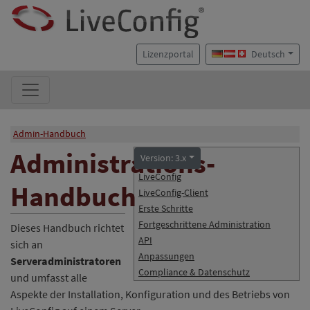
Lizenzportal
Deutsch
Admin-Handbuch
Administrations-
Version: 3.x
LiveConfig
Handbuch
LiveConfig-Client
Erste Schritte
Fortgeschrittene Administration
Dieses Handbuch richtet
API
sich an
Anpassungen
Serveradministratoren
Compliance & Datenschutz
und umfasst alle
Aspekte der Installation, Konfiguration und des Betriebs von