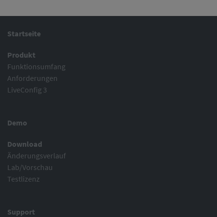
Startseite
Produkt
Funktionsumfang
Anforderungen
LiveConfig 3
Demo
Download
Änderungsverlauf
Lab/Vorschau
Testlizenz
Support