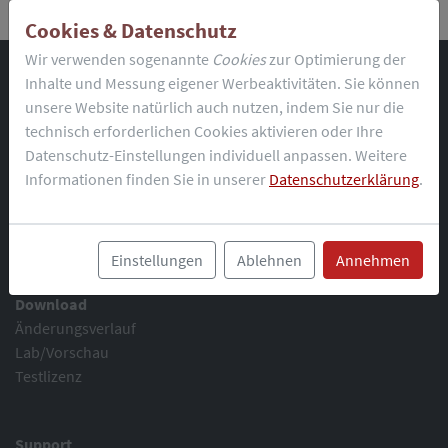
Cookies & Datenschutz
Wir verwenden sogenannte
Cookies
zur Optimierung der
Startseite
Inhalte und Messung eigener Werbeaktivitäten. Sie können
unsere Website natürlich auch nutzen, indem Sie nur die
Produkt
technisch erforderlichen Cookies aktivieren oder Ihre
Funktionsumfang
Datenschutz-Einstellungen individuell anpassen. Weitere
Anforderungen
Informationen finden Sie in unserer
Datenschutzerklärung
.
LiveConfig 3
Einstellungen
Ablehnen
Annehmen
Demo
Download
Änderungsverlauf
Lab/Vorschau
Testlizenz
Support