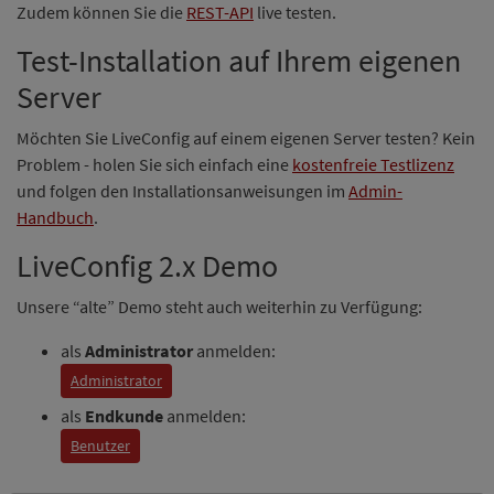
Zudem können Sie die
REST-API
live testen.
Test-Installation auf Ihrem eigenen
Server
Möchten Sie LiveConfig auf einem eigenen Server testen? Kein
Problem - holen Sie sich einfach eine
kostenfreie Testlizenz
und folgen den Installationsanweisungen im
Admin-
Handbuch
.
LiveConfig 2.x Demo
Unsere “alte” Demo steht auch weiterhin zu Verfügung:
als
Administrator
anmelden:
Administrator
als
Endkunde
anmelden:
Benutzer