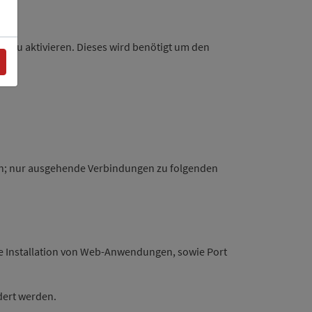
ta
zu aktivieren. Dieses wird benötigt um den
gen; nur ausgehende Verbindungen zu folgenden
die Installation von Web-Anwendungen, sowie Port
ert werden.