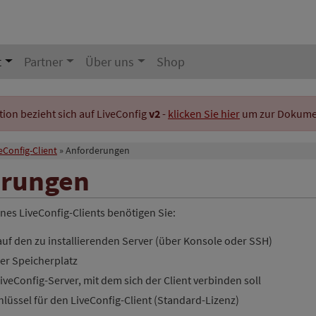
t
Partner
Über uns
Shop
on bezieht sich auf LiveConfig
v2
-
klicken Sie hier
um zur Dokument
eConfig-Client
Anforderungen
erungen
eines LiveConfig-Clients benötigen Sie:
 auf den zu installierenden Server (über Konsole oder SSH)
ier Speicherplatz
iveConfig-Server, mit dem sich der Client verbinden soll
hlüssel für den LiveConfig-Client (Standard-Lizenz)