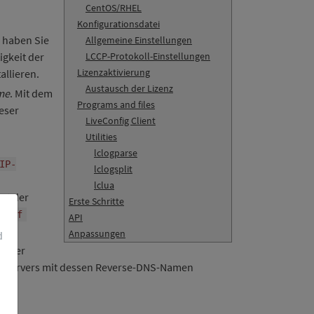
CentOS/RHEL
Konfigurationsdatei
n haben Sie
Allgemeine Einstellungen
igkeit der
LCCP-Protokoll-Einstellungen
Lizenzaktivierung
tallieren.
Austausch der Lizenz
me
. Mit dem
Programs and files
ieser
LiveConfig Client
Utilities
lclogparse
IP-
lclogsplit
lclua
ert der
Erste Schritte
e
-f
API
Anpassungen
d
Server
en Servers mit dessen Reverse-DNS-Namen