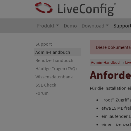
Produkt
Demo
Download
Suppor
Support
Diese Dokumentati
Admin-Handbuch
Benutzerhandbuch
Admin-Handbuch
Liv
Häufige Fragen (FAQ)
Anford
Wissensdatenbank
SSL-Check
Für die Installation 
Forum
„root“-Zugriff
etwa 15 MB fre
ein laufender L
einen Lizenzsc