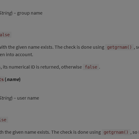
String
) – group name
alse
with the given name exists. The check is done using
, 
getgrnam()
en into account.
s, its numerical ID is returned, otherwise
.
false
(
name
)
ts
String
) – user name
lse
ith the given name exists. The check is done using
, so
getgrnam()