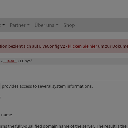
t
Partner
Über uns
Shop
on bezieht sich auf LiveConfig
v2
-
klicken Sie hier
um zur Dokument
Lua-API
LC.sys.*
provides access to several system informations.
)
ed name
urns the fully-qualified domain name of the server. The result is the