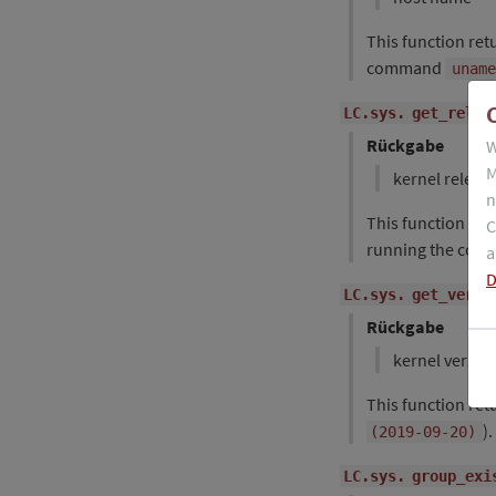
This function ret
command
uname
LC.sys.
get_relea
Rückgabe
W
M
kernel releas
n
This function ret
C
running the co
a
D
LC.sys.
get_versi
Rückgabe
kernel versio
This function retu
)
(2019-09-20)
LC.sys.
group_exi