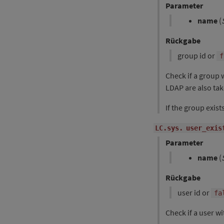
Parameter
name
(
Rückgabe
group id or
f
Check if a group 
LDAP are also tak
If the group exist
LC.sys.
user_exis
Parameter
name
(
Rückgabe
user id or
fa
Check if a user w