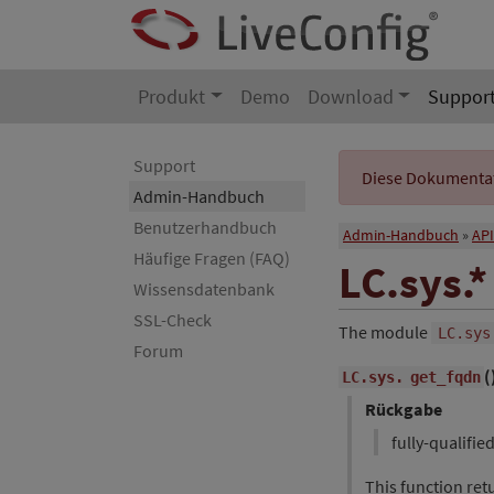
Produkt
Demo
Download
Suppor
Support
Diese Dokumentati
Admin-Handbuch
Benutzerhandbuch
Admin-Handbuch
API
Häufige Fragen (FAQ)
LC.sys.*
Wissensdatenbank
SSL-Check
The module
LC.sys
Forum
(
LC.sys.
get_fqdn
Rückgabe
fully-qualifi
This function ret