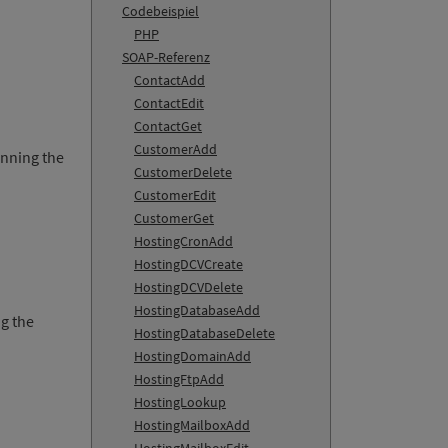
Codebeispiel
PHP
SOAP-Referenz
ContactAdd
ContactEdit
ContactGet
CustomerAdd
unning the
CustomerDelete
CustomerEdit
CustomerGet
HostingCronAdd
HostingDCVCreate
HostingDCVDelete
HostingDatabaseAdd
ng the
HostingDatabaseDelete
HostingDomainAdd
HostingFtpAdd
HostingLookup
HostingMailboxAdd