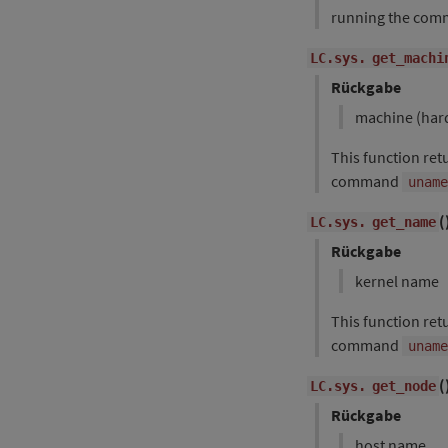
running the co
LC.sys.
get_machi
Rückgabe
machine (har
This function re
command
uname
(
LC.sys.
get_name
Rückgabe
kernel name
This function ret
command
uname
(
LC.sys.
get_node
Rückgabe
host name