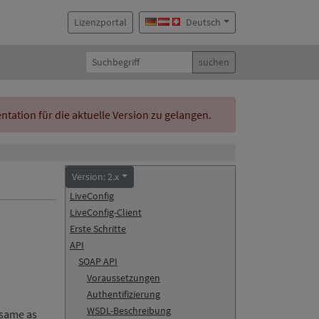
Lizenzportal
Deutsch
suchen
ation für die aktuelle Version zu gelangen.
Version: 2.x
LiveConfig
LiveConfig-Client
Erste Schritte
API
SOAP API
Voraussetzungen
Authentifizierung
WSDL-Beschreibung
 same as