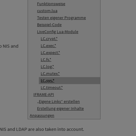
Funktionsweise
custom.lua
Testen eigener Programme
Beispiel-Code
LiveConfig Lua-Module
LC.crypt.*
so NIS and
LC.exec.*
LC.expect.*
LC.fs.*
LC.log.*
LC.mutex.*
LC.sys.*
LC.timeout.*
IFRAME-API
„Eigene Links“ erstellen
Erstellung eigener Inhalte
Anpassungen
 NIS and LDAP are also taken into account.