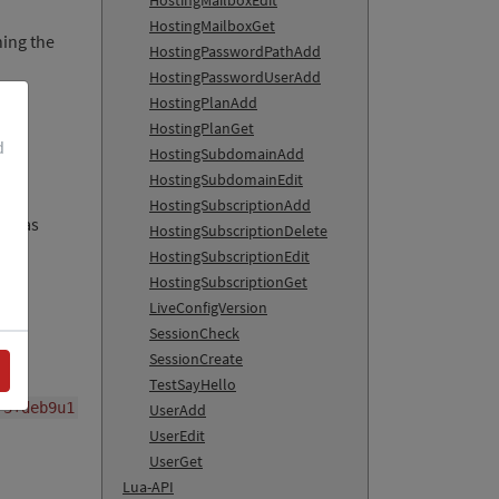
HostingMailboxEdit
HostingMailboxGet
ning the
HostingPasswordPathAdd
HostingPasswordUserAdd
HostingPlanAdd
HostingPlanGet
d
HostingSubdomainAdd
HostingSubdomainEdit
HostingSubscriptionAdd
ame as
HostingSubscriptionDelete
HostingSubscriptionEdit
HostingSubscriptionGet
LiveConfigVersion
SessionCheck
SessionCreate
TestSayHello
-3+deb9u1
UserAdd
UserEdit
UserGet
Lua-API