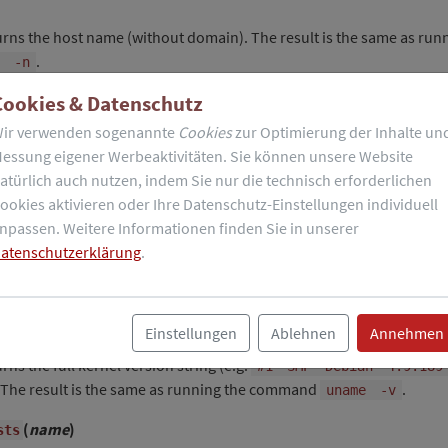
urns the host name (without domain). The result is the same as run
.
-n
Cookies & Datenschutz
(
)
se
ir verwenden sogenannte
Cookies
zur Optimierung der Inhalte un
essung eigener Werbeaktivitäten. Sie können unsere Website
e
atürlich auch nutzen, indem Sie nur die technisch erforderlichen
urns the kernel release (e.g.
). The result is the s
ookies aktivieren oder Ihre Datenschutz-Einstellungen individuell
4.9.0-11-amd64
mmand
.
npassen. Weitere Informationen finden Sie in unserer
uname
-r
atenschutzerklärung
.
(
)
on
n
Einstellungen
Ablehnen
Annehmen
rns the full kernel version string (e.g.
#1
SMP
Debian
4.9.189
. The result is the same as running the command
.
uname
-v
(
name
)
sts