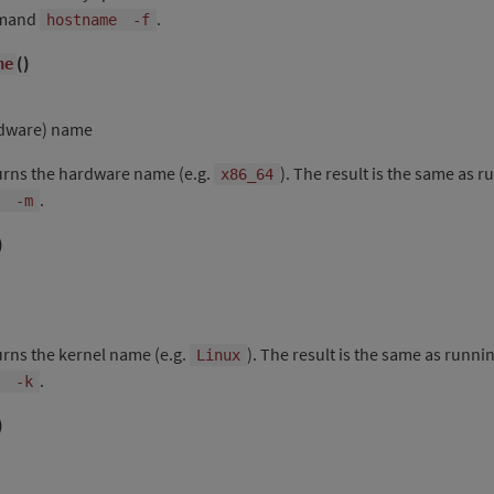
mmand
.
hostname
-f
(
)
ne
dware) name
turns the hardware name (e.g.
). The result is the same as r
x86_64
.
-m
)
urns the kernel name (e.g.
). The result is the same as runni
Linux
.
-k
)