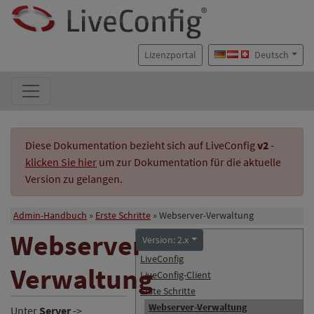
Lizenzportal
Deutsch
Diese Dokumentation bezieht sich auf LiveConfig
v2
-
klicken Sie hier
um zur Dokumentation für die aktuelle
Version zu gelangen.
Admin-Handbuch
Erste Schritte
Webserver-Verwaltung
Webserver-
Version: 2.x
LiveConfig
Verwaltung
LiveConfig-Client
Erste Schritte
Webserver-Verwaltung
Unter
Server
->