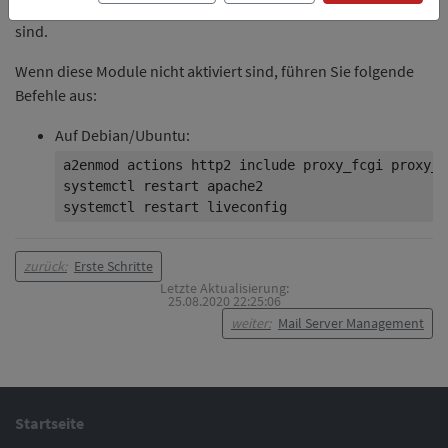
eine Liste wichtiger Apache-Module und ob diese aktiviert
sind.
Wenn diese Module nicht aktiviert sind, führen Sie folgende
Befehle aus:
Auf Debian/Ubuntu:
a2enmod actions http2 include proxy_fcgi proxy_h
systemctl restart apache2

zurück:
Erste Schritte
Letzte Aktualisierung:
25.08.2020 22:25:06
weiter:
Mail Server Management
Startseite