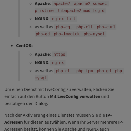
Apache
:
apache2
apache2-suexec-
pristine
libapache2-mod-fcgid
NGINX
:
nginx-full
as well as
php-cgi
php-cli
php-curl
php-gd
php-imagick
php-mysql
CentOS
:
Apache
:
httpd
NGINX
:
nginx
as well as
php-cli
php-fpm
php-gd
php-
mysql
Um einen Dienst mit LiveConfig zu verwalten, klicken Sie
einfach auf den Button
Mit LiveConfig verwalten
und
bestätigen den Dialog.
Nach der Aktivierung eines Dienstes müssen Sie die
IP-
Adressen
für diesen auswählen. Wenn Ihr Server mehrere IP-
Adressen besitzt, können Sie Apache und NGINX auch