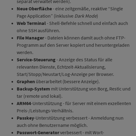
separat verwaltet werden).
Neue Oberfläche
- eine zeitgemäße, reaktive “Single
Page Application” (inklusive
Dark Mode
)
Web Terminal
- Shell-Befehle schnell und einfach auch
ohne SSH ausführen.
File Manager
- Dateien können damit auch ohne FTP-
Programm auf den Server kopiert und heruntergeladen
werden.
Service-Steuerung
- Anzeige des Status für alle
relevanten Dienste, Echtzeit-Aktualisierung,
Start/Stopp/Neustart/Log-Anzeige per Browser.
Graphen
überarbeitet (bessere Anzeige).
Backup-System
mit Unterstützung von Borg, Restic und
tar (remote und lokal).
ARM64
-Unterstützung - für Server mit einem exzellenten
Preis-/Leistungs-Verhältnis.
Passkey
-Unterstützung verbessert - Anmeldung nun
auch ohne Benutzername möglich.
Passwort-Generator
verbessert - mit Wort-