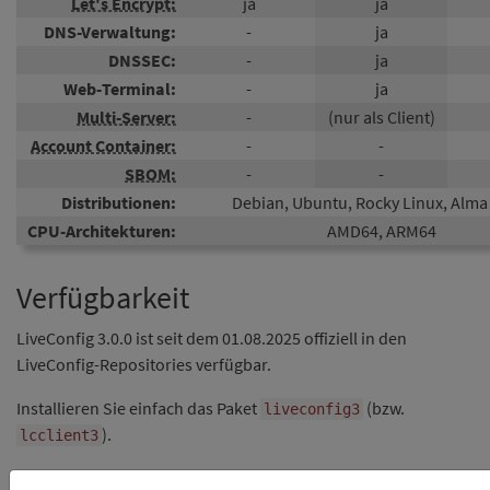
Let's Encrypt:
ja
ja
DNS-Verwaltung:
-
ja
DNSSEC:
-
ja
Web-Terminal:
-
ja
Multi-Server:
-
(nur als Client)
Account Container:
-
-
SBOM:
-
-
Distributionen:
Debian, Ubuntu, Rocky Linux, Alma
CPU-Architekturen:
AMD64, ARM64
Verfügbarkeit
LiveConfig 3.0.0 ist seit dem 01.08.2025 offiziell in den
LiveConfig-Repositories verfügbar.
Installieren Sie einfach das Paket
(bzw.
liveconfig3
).
lcclient3
Ausführliche Anleitungen für ein Upgrade von LiveConfig 2.x