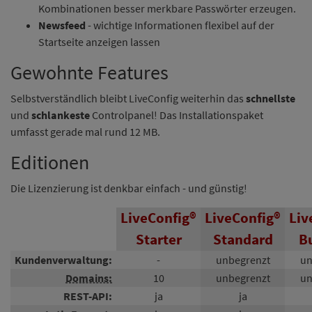
Kombinationen besser merkbare Passwörter erzeugen.
Newsfeed
- wichtige Informationen flexibel auf der
Startseite anzeigen lassen
Gewohnte Features
Selbstverständlich bleibt LiveConfig weiterhin das
schnellste
und
schlankeste
Controlpanel! Das Installationspaket
umfasst gerade mal rund 12 MB.
Editionen
Die Lizenzierung ist denkbar einfach - und günstig!
LiveConfig®
LiveConfig®
Liv
Starter
Standard
B
Kundenverwaltung:
-
unbegrenzt
un
Domains:
10
unbegrenzt
un
REST-API:
ja
ja