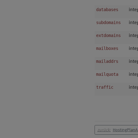
inte
databases
inte
subdomains
inte
extdomains
inte
mailboxes
inte
mailaddrs
inte
mailquota
inte
traffic
zurück:
HostingPlan