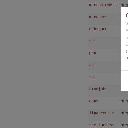
inte
maxcustomers
inte
maxusers
W
inte
webspace
M
n
inte
ssi
C
a
inte
php
D
inte
cgi
inte
ssl
inte
cronjobs
inte
apps
inte
ftpaccounts
inte
shellaccess