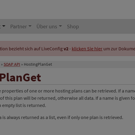
t
Partner
Über uns
Shop
on bezieht sich auf LiveConfig
v2
-
klicken Sie hier
um zur Dokument
SOAP API
HostingPlanGet
PlanGet
e properties of one or more hosting plans can be retrieved. If a name
 of this plan will be returned, otherwise all data. If a name is given 
 empty list is returned.
is always returned as a list, even if only one plan is retrieved.