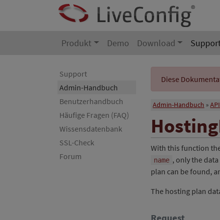
Produkt
Demo
Download
Suppor
Support
Diese Dokumentati
Admin-Handbuch
Benutzerhandbuch
Admin-Handbuch
API
Häufige Fragen (FAQ)
Hosting
Wissensdatenbank
SSL-Check
With this function th
Forum
, only the data
name
plan can be found, an
The hosting plan data 
Request