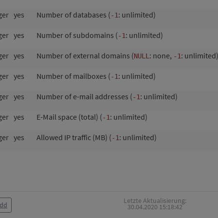
ger
yes
Number of databases (
: unlimited)
-1
ger
yes
Number of subdomains (
: unlimited)
-1
ger
yes
Number of external domains (
: none,
: unlimited
NULL
-1
ger
yes
Number of mailboxes (
: unlimited)
-1
ger
yes
Number of e-mail addresses (
: unlimited)
-1
ger
yes
E-Mail space (total) (
: unlimited)
-1
ger
yes
Allowed IP traffic (MB) (
: unlimited)
-1
Letzte Aktualisierung:
Add
30.04.2020 15:18:42