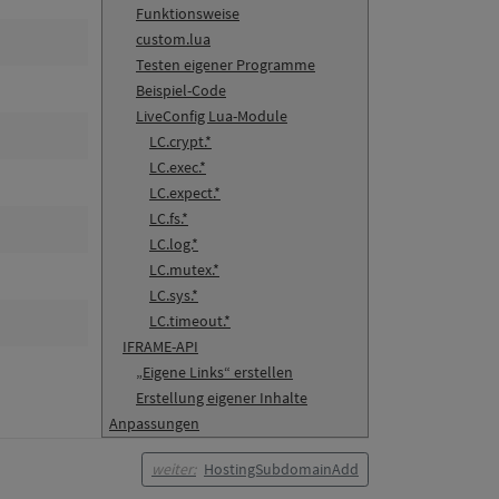
Funktionsweise
custom.lua
Testen eigener Programme
Beispiel-Code
LiveConfig Lua-Module
)
LC.crypt.*
LC.exec.*
LC.expect.*
LC.fs.*
LC.log.*
LC.mutex.*
LC.sys.*
LC.timeout.*
IFRAME-API
„Eigene Links“ erstellen
Erstellung eigener Inhalte
Anpassungen
weiter:
HostingSubdomainAdd