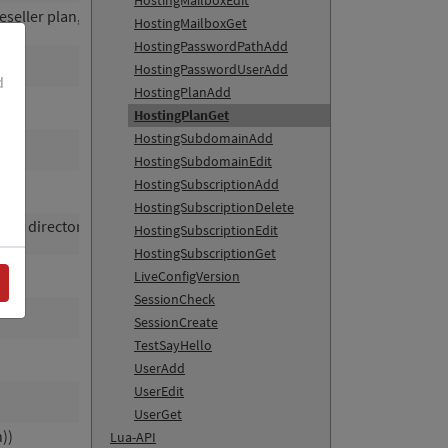
HostingMailboxEdit
reseller plan,
: unlimited)
-1
HostingMailboxGet
HostingPasswordPathAdd
HostingPasswordUserAdd
d
HostingPlanAdd
HostingPlanGet
HostingSubdomainAdd
HostingSubdomainEdit
M)
HostingSubscriptionAdd
HostingSubscriptionDelete
n any directory)
HostingSubscriptionEdit
HostingSubscriptionGet
LiveConfigVersion
SessionCheck
SessionCreate
TestSayHello
UserAdd
UserEdit
UserGet
h))
Lua-API