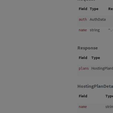
Field
Type
Re
AuthData
auth
string
name
^.
Response
Field
Type
HostingPlanD
plans
HostingPlanDeta
Field
Typ
stri
name