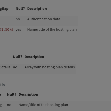
gExp
Null?
Description
no
Authentication data
yes
Name/title of the hosting plan
{1,50}$
Null?
Description
etails
no
Array with hosting plan details
ils
e
Null?
Description
ng
no
Name/title of the hosting plan