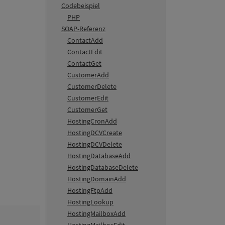
Codebeispiel
PHP
SOAP-Referenz
ContactAdd
ContactEdit
ContactGet
CustomerAdd
CustomerDelete
CustomerEdit
CustomerGet
HostingCronAdd
HostingDCVCreate
HostingDCVDelete
HostingDatabaseAdd
HostingDatabaseDelete
HostingDomainAdd
HostingFtpAdd
HostingLookup
HostingMailboxAdd