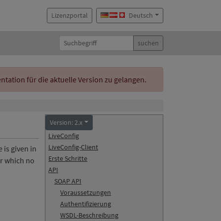
Lizenzportal
Deutsch
suchen
ation für die aktuelle Version zu gelangen.
Version: 2.x
LiveConfig
LiveConfig-Client
 is given in
Erste Schritte
for which no
API
SOAP API
Voraussetzungen
Authentifizierung
WSDL-Beschreibung