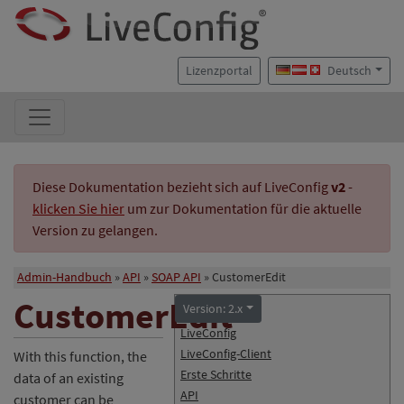
Lizenzportal
Deutsch
Diese Dokumentation bezieht sich auf LiveConfig
v2
-
klicken Sie hier
um zur Dokumentation für die aktuelle
Version zu gelangen.
Admin-Handbuch
API
SOAP API
CustomerEdit
CustomerEdit
Version: 2.x
LiveConfig
LiveConfig-Client
With this function, the
Erste Schritte
data of an existing
API
customer can be