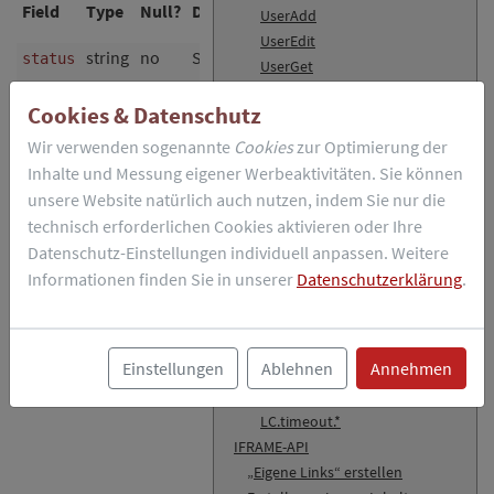
Field
Type
Null?
Description
UserAdd
UserEdit
string
no
Status („ok“)
status
UserGet
Lua-API
Cookies & Datenschutz
Funktionsweise
custom.lua
Wir verwenden sogenannte
Cookies
zur Optimierung der
Testen eigener Programme
Inhalte und Messung eigener Werbeaktivitäten. Sie können
Beispiel-Code
unsere Website natürlich auch nutzen, indem Sie nur die
LiveConfig Lua-Module
technisch erforderlichen Cookies aktivieren oder Ihre
LC.crypt.*
Datenschutz-Einstellungen individuell anpassen. Weitere
LC.exec.*
Informationen finden Sie in unserer
Datenschutzerklärung
.
LC.expect.*
LC.fs.*
LC.log.*
Einstellungen
Ablehnen
Annehmen
LC.mutex.*
LC.sys.*
LC.timeout.*
IFRAME-API
„Eigene Links“ erstellen