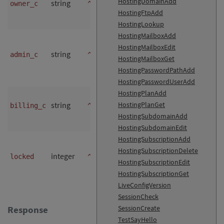
HostingDomainAdd
string
yes
of the
owner_c
^[\w.-]{12}$
HostingFtpAdd
customer
HostingLookup
HostingMailboxAdd
new contact ID
HostingMailboxEdit
of the
string
yes
admin_c
^[\w.-]{12}$
HostingMailboxGet
technical
HostingPasswordPathAdd
contact
HostingPasswordUserAdd
new contact ID
HostingPlanAdd
string
HostingPlanGet
yes
of the billing
billing_c
^[\w.-]{12}$
HostingSubdomainAdd
contact
HostingSubdomainEdit
new status (
=
HostingSubscriptionAdd
0
active,
=
HostingSubscriptionDelete
1
integer
yes
locked
^[012]$
locked,
=
HostingSubscriptionEdit
2
HostingSubscriptionGet
suspended)
LiveConfigVersion
SessionCheck
Response
SessionCreate
TestSayHello