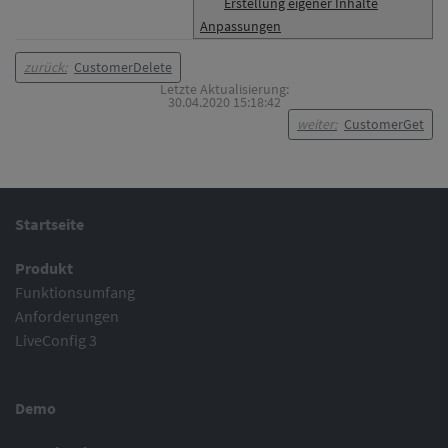
Erstellung eigener Inhalte
Anpassungen
zurück:
CustomerDelete
Letzte Aktualisierung:
30.04.2020 15:18:42
weiter:
CustomerGet
Startseite
Produkt
Funktionsumfang
Anforderungen
LiveConfig 3
Demo