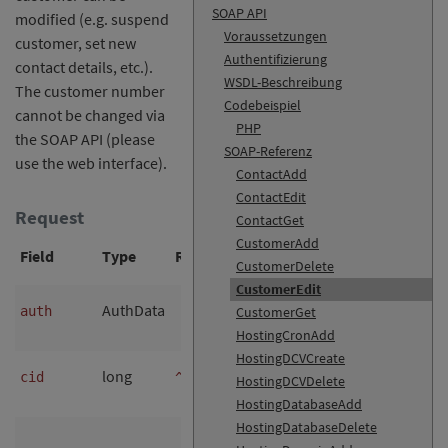
SOAP API
modified (e.g. suspend
Voraussetzungen
customer, set new
Authentifizierung
contact details, etc.).
WSDL-Beschreibung
The customer number
Codebeispiel
cannot be changed via
PHP
the SOAP API (please
SOAP-Referenz
use the web interface).
ContactAdd
ContactEdit
Request
ContactGet
CustomerAdd
Field
Type
RegExp
Null?
Description
CustomerDelete
CustomerEdit
Authentication
AuthData
no
auth
CustomerGet
data
HostingCronAdd
HostingDCVCreate
Customer
long
no
cid
^\d{1,18}$
HostingDCVDelete
number
HostingDatabaseAdd
HostingDatabaseDelete
new contact ID