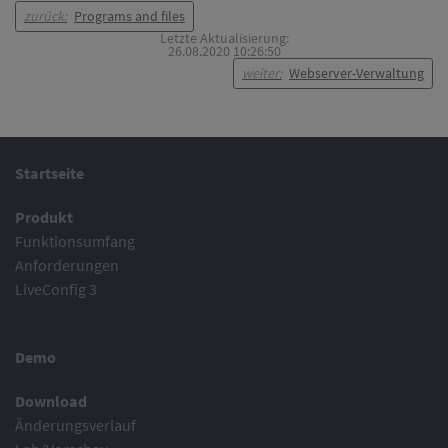
zurück:
Programs and files
Letzte Aktualisierung:
26.08.2020 10:26:50
weiter:
Webserver-Verwaltung
Startseite
Produkt
Funktionsumfang
Anforderungen
LiveConfig 3
Demo
Download
Änderungsverlauf