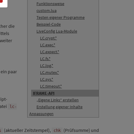
Funktionsweise
custom.lua
Testen eigener Programme
Beispiel-Code
her die
LiveConfig Lua-Module
ttels
LC.crypt.*
zweiter
LC.exec.*
LC.expect.*
LC.fs.*
LC.log.*
 ein paar
LC.mutex.*
LC.sys.*
LC.timeout.*
IFRAME-API
ipt-
„Eigene Links“ erstellen
atei
lc-
Erstellung eigener Inhalte
Anpassungen
(aktueller Zeitstempel),
(Prüfsumme) und
s
chk