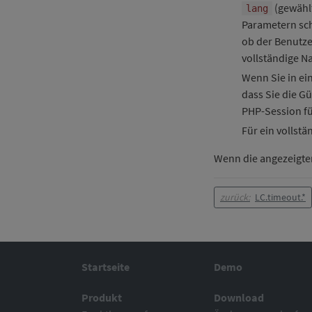
(gewähl
lang
Parametern sch
ob der Benutze
vollständige N
Wenn Sie in ei
dass Sie die G
PHP-Session fü
Für ein vollstä
Wenn die angezeigten 
zurück:
LC.timeout.*
Startseite
Demo
Produkt
Download