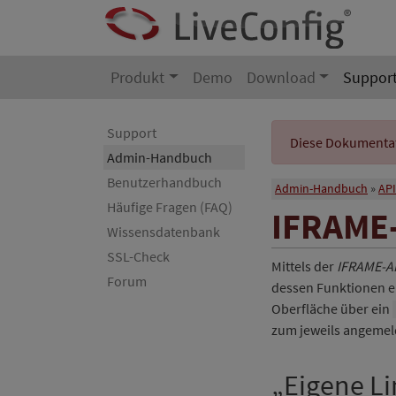
Produkt
Demo
Download
Suppor
Support
Diese Dokumentati
Admin-Handbuch
Benutzerhandbuch
Admin-Handbuch
API
Häufige Fragen (FAQ)
IFRAME
Wissensdatenbank
SSL-Check
Mittels der
IFRAME-A
Forum
dessen Funktionen erw
Oberfläche über ein
zum jeweils angemel
„Eigene Li