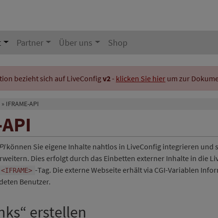
t
Partner
Über uns
Shop
on bezieht sich auf LiveConfig
v2
-
klicken Sie hier
um zur Dokument
IFRAME-API
-API
PI
können Sie eigene Inhalte nahtlos in LiveConfig integrieren und 
eitern. Dies erfolgt durch das Einbetten externer Inhalte in die Li
-Tag. Die externe Webseite erhält via CGI-Variablen Inf
<IFRAME>
deten Benutzer.
nks“ erstellen