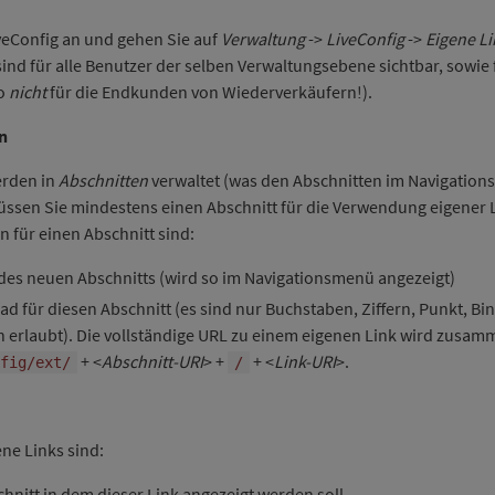
iveConfig an und gehen Sie auf
Verwaltung
->
LiveConfig
->
Eigene Li
 sind für alle Benutzer der selben Verwaltungsebene sichtbar, sowie f
so
nicht
für die Endkunden von Wiederverkäufern!).
n
rden in
Abschnitten
verwaltet (was den Abschnitten im Navigatio
üssen Sie mindestens einen Abschnitt für die Verwendung eigener 
n für einen Abschnitt sind:
l des neuen Abschnitts (wird so im Navigationsmenü angezeigt)
fad für diesen Abschnitt (es sind nur Buchstaben, Ziffern, Punkt, Bi
h erlaubt). Die vollständige URL zu einem eigenen Link wird zusam
+ <
Abschnitt-URI
> +
+ <
Link-URI
>.
fig/ext/
/
ne Links sind:
chnitt in dem dieser Link angezeigt werden soll