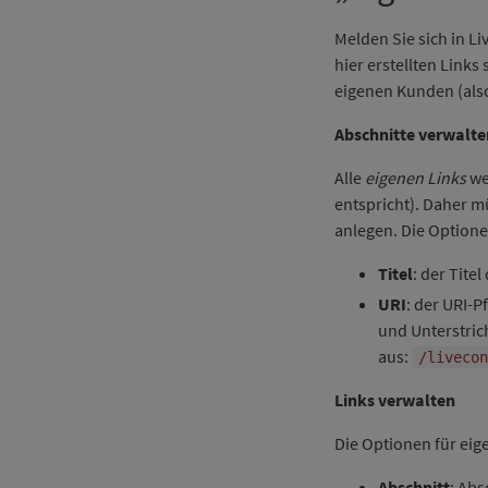
Melden Sie sich in L
hier erstellten Links
eigenen Kunden (al
Abschnitte verwalte
Alle
eigenen Links
we
entspricht). Daher m
anlegen. Die Optione
Titel
: der Tite
URI
: der URI-P
und Unterstric
aus:
/livecon
Links verwalten
Die Optionen für eige
Abschnitt
: Abs