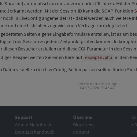
te Sprache) automatisch an die aufzurufende URL hinzu. Mit der 
nell erkannt werden. Mit der Session-ID kann die SOAP-Funktion
S
r noch in LiveConfig angemeldet ist - dabei werden auch weitere 
ame und eine Liste aller zugewiesenen Verträge zurückgeliefert.
ngebetteten Seiten eigene Eingabeformulare erstellen, ist es am be
ültigkeit der Session zu jedem Zeitpunkt prüfen können. In kompl
r diesen Besucher erstellen und diese CGI-Parameter in den Sessi
ndiges Beispiel werfen Sie einen Blick auf
in dem Beis
example.php
Daten visuell zu den LiveConfig-Seiten passen sollen, finden Sie di
Letzte Aktualisierung:
04.05.2020 19:45:47
Support
Über uns
Co
Admin-Handbuch
Blog/News
»
D
Benutzerhandbuch
Kontakt
»
I