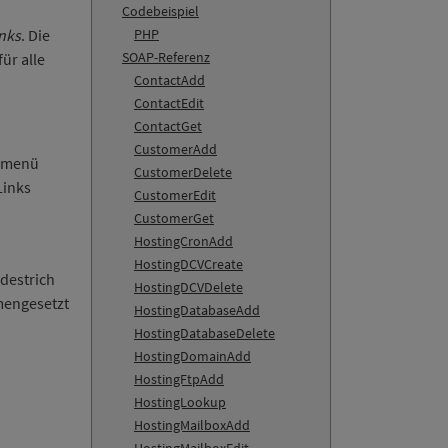
Codebeispiel
nks
. Die
PHP
SOAP-Referenz
ür alle
ContactAdd
ContactEdit
ContactGet
CustomerAdd
nsmenü
CustomerDelete
Links
CustomerEdit
CustomerGet
HostingCronAdd
HostingDCVCreate
ndestrich
HostingDCVDelete
mengesetzt
HostingDatabaseAdd
HostingDatabaseDelete
HostingDomainAdd
HostingFtpAdd
HostingLookup
HostingMailboxAdd