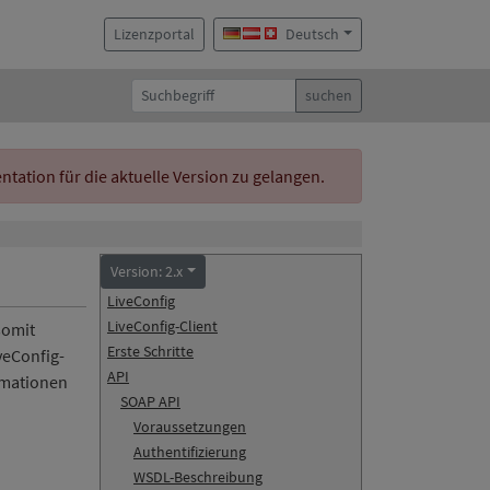
Lizenzportal
Deutsch
suchen
ation für die aktuelle Version zu gelangen.
Version: 2.x
LiveConfig
LiveConfig-Client
somit
Erste Schritte
veConfig-
API
ormationen
SOAP API
Voraussetzungen
Authentifizierung
WSDL-Beschreibung