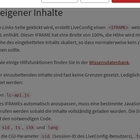
 eigener Inhalte
 Links
-Seite geklickt wird, erstellt LiveConfig einen
welc
<IFRAME>
L enthält. Dieser IFRAME hat eine Breite von 100%, die Höhe wird mi
he des eingebetteten Inhalts skaliert, so dass normalerweise kein 
en sollte.
wie einige Hilfsfunktionen finden Sie in der
Wissensdatenbank
.
r einzubettenden Inhalte sind fast keine Grenzen gesetzt. Lediglich
et werden:
on
lc-api.js
es IFRAMEs automatisch anzupassen, muss eine bestimmte JavaScr
rufen werden sobald die Inhalte vollständig geladen wurden. Die D
t den notwendigen Code.
,
,
und
sid
ts
chk
lang
t die CGI-Parameter
(Session-ID des LiveConfig-Benutzers),
sid
t