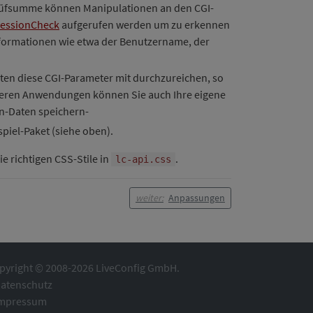
Prüfsumme können Manipulationen an den CGI-
essionCheck
aufgerufen werden um zu erkennen
Informationen wie etwa der Benutzername, der
sten diese CGI-Parameter mit durchzureichen, so
exeren Anwendungen können Sie auch Ihre eigene
on-Daten speichern-
piel-Paket (siehe oben).
e richtigen CSS-Stile in
.
lc-api.css
weiter:
Anpassungen
pyright © 2008-2026 LiveConfig GmbH.
atenschutz
mpressum