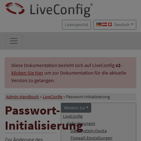
Lizenzportal
Deutsch
Diese Dokumentation bezieht sich auf LiveConfig
v2
-
klicken Sie hier
um zur Dokumentation für die aktuelle
Version zu gelangen.
Admin-Handbuch
LiveConfig
Passwort-Initialisierung
Passwort-
Version: 2.x
LiveConfig
Initialisierung
Anforderungen
Dateisystem-Quota
Firewall-Einstellungen
Zur Änderung des