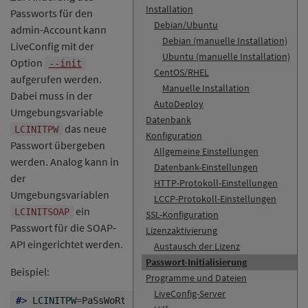
Installation
Passworts für den
Debian/Ubuntu
admin-Account kann
Debian (manuelle Installation)
LiveConfig mit der
Ubuntu (manuelle Installation)
Option
--init
CentOS/RHEL
aufgerufen werden.
Manuelle Installation
Dabei muss in der
AutoDeploy
Umgebungsvariable
Datenbank
das neue
LCINITPW
Konfiguration
Passwort übergeben
Allgemeine Einstellungen
werden. Analog kann in
Datenbank-Einstellungen
der
HTTP-Protokoll-Einstellungen
Umgebungsvariablen
LCCP-Protokoll-Einstellungen
ein
LCINITSOAP
SSL-Konfiguration
Passwort für die SOAP-
Lizenzaktivierung
API eingerichtet werden.
Austausch der Lizenz
Passwort-Initialisierung
Beispiel:
Programme und Dateien
LiveConfig-Server
#
> 
LCINITPW
=