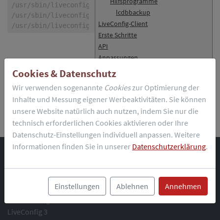
Hilfsprogramme
/usr/sbin/liveconfig: LiveConfig initialization; usin
lcdbbackup
/usr/sbin/liveconfig: Database driver loaded: SQLite 
LiveConfig-Client
/usr/sbin/liveconfig: Password updated successfully.
Erste Schritte
API
Anpassungen
Cookies & Datenschutz
zurück:
Lizenzaktivierung
Wir verwenden sogenannte
Cookies
zur Optimierung der
Letzte Aktualisierung:
29.06.2020 13:25:00
Inhalte und Messung eigener Werbeaktivitäten. Sie können
weiter:
Programme und Dateien
unsere Website natürlich auch nutzen, indem Sie nur die
technisch erforderlichen Cookies aktivieren oder Ihre
Datenschutz-Einstellungen individuell anpassen. Weitere
Informationen finden Sie in unserer
Datenschutzerklärung
.
Startseite
Produkt
Einstellungen
Ablehnen
Annehmen
Funktionsumfang
Anforderungen
LiveConfig 3