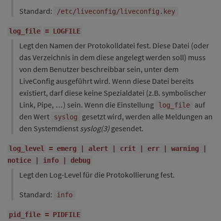
Standard:
/etc/liveconfig/liveconfig.key
log_file
= LOGFILE
Legt den Namen der Protokolldatei fest. Diese Datei (oder
das Verzeichnis in dem diese angelegt werden soll) muss
von dem Benutzer beschreibbar sein, unter dem
LiveConfig ausgeführt wird. Wenn diese Datei bereits
existiert, darf diese keine Spezialdatei (z.B. symbolischer
Link, Pipe, …) sein. Wenn die Einstellung
auf
log_file
den Wert
gesetzt wird, werden alle Meldungen an
syslog
den Systemdienst
syslog(3)
gesendet.
log_level
= emerg | alert | crit | err | warning |
notice | info | debug
Legt den Log-Level für die Protokollierung fest.
Standard:
info
pid_file
= PIDFILE