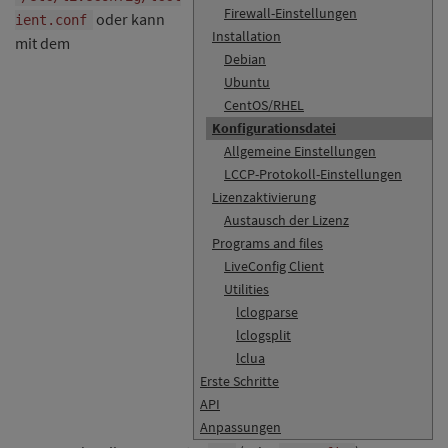
Firewall-Einstellungen
oder kann
ient.conf
Installation
mit dem
Debian
Ubuntu
CentOS/RHEL
Konfigurationsdatei
Allgemeine Einstellungen
LCCP-Protokoll-Einstellungen
Lizenzaktivierung
Austausch der Lizenz
Programs and files
LiveConfig Client
Utilities
lclogparse
lclogsplit
lclua
Erste Schritte
API
Anpassungen