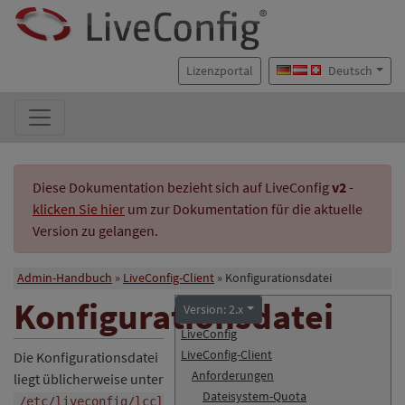
Lizenzportal
Deutsch
Diese Dokumentation bezieht sich auf LiveConfig
v2
-
klicken Sie hier
um zur Dokumentation für die aktuelle
Version zu gelangen.
Admin-Handbuch
LiveConfig-Client
Konfigurationsdatei
Konfigurationsdatei
Version: 2.x
LiveConfig
LiveConfig-Client
Die Konfigurationsdatei
Anforderungen
liegt üblicherweise unter
Dateisystem-Quota
/etc/liveconfig/lccl