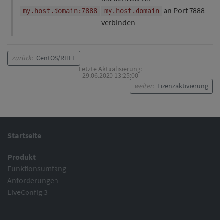
an Port 7888
my.host.domain:7888
my.host.domain
verbinden
zurück:
CentOS/RHEL
Letzte Aktualisierung:
29.06.2020 13:25:00
weiter:
Lizenzaktivierung
Startseite
Produkt
Funktionsumfang
Anforderungen
LiveConfig 3