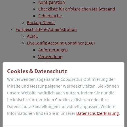
Konfiguration
Checkliste für erfolgreichen Mailversand
Fehlersuche
Backup-Dienst
Fortgeschrittene Administration
ACME
LiveConfig Account-Container (LAC)
Anforderungen
Verwendung
lacctl
API
Cookies & Datenschutz
REST-API
Wir verwenden sogenannte
Cookies
zur Optimierung der
Voraussetzungen
Inhalte und Messung eigener Werbeaktivitäten. Sie können
Authentisierung
unsere Website natürlich auch nutzen, indem Sie nur die
Beispiel
technisch erforderlichen Cookies aktivieren oder Ihre
API-Methoden
Datenschutz-Einstellungen individuell anpassen. Weitere
Lua-API
Informationen finden Sie in unserer
Datenschutzerklärung
.
Funktionsweise
custom.lua