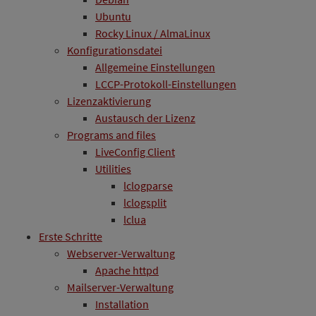
Ubuntu
Rocky Linux / AlmaLinux
Konfigurationsdatei
Allgemeine Einstellungen
LCCP-Protokoll-Einstellungen
Lizenzaktivierung
Austausch der Lizenz
Programs and files
LiveConfig Client
Utilities
lclogparse
lclogsplit
lclua
Erste Schritte
Webserver-Verwaltung
Apache httpd
Mailserver-Verwaltung
Installation