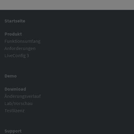
Startseite
Produkt
Funktionsumfang
Anforderungen
LiveConfig 3
Demo
Download
Änderungsverlauf
Lab/Vorschau
Testlizenz
Support