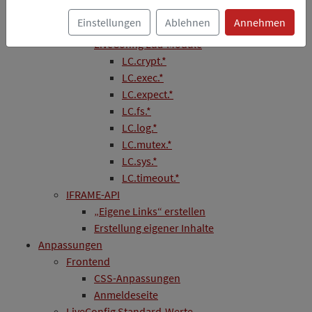
Testen eigener Programme
Einstellungen
Ablehnen
Annehmen
Beispiel-Code
LiveConfig Lua-Module
LC.crypt.*
LC.exec.*
LC.expect.*
LC.fs.*
LC.log.*
LC.mutex.*
LC.sys.*
LC.timeout.*
IFRAME-API
„Eigene Links“ erstellen
Erstellung eigener Inhalte
Anpassungen
Frontend
CSS-Anpassungen
Anmeldeseite
LiveConfig Standard-Werte