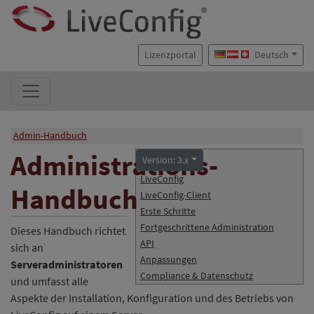
Lizenzportal
Deutsch
Admin-Handbuch
Administrations-
Version: 3.x
LiveConfig
Handbuch
LiveConfig-Client
Erste Schritte
Fortgeschrittene Administration
Dieses Handbuch richtet
API
sich an
Anpassungen
Serveradministratoren
Compliance & Datenschutz
und umfasst alle
Aspekte der Installation, Konfiguration und des Betriebs von