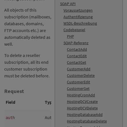
SOAP API
All objects of this
Voraussetzungen
subscription (mailboxes,
Authentifizierung
databases, domains,
WSDL-Beschreibung
Codebeispiel
FTP accounts etc.) are
PHP
automatically deleted as
SOAP-Referenz
well.
ContactAdd
To delete a reseller
ContactEdit
subscription, all its end
ContactGet
customer subscription
CustomerAdd
must be deleted before.
CustomerDelete
CustomerEdit
CustomerGet
Request
HostingCronAdd
HostingDCVCreate
Field
Type
RegExp
Nul
HostingDCVDelete
HostingDatabaseAdd
AuthData
no
auth
HostingDatabaseDelete