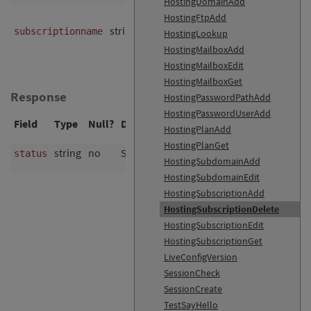
HostingDomainAdd
HostingFtpAdd
string
no
subscriptionname
^[a-z][a-z0-9_-]{0,63}$
HostingLookup
HostingMailboxAdd
HostingMailboxEdit
HostingMailboxGet
Response
HostingPasswordPathAdd
HostingPasswordUserAdd
Field
Type
Null?
Description
HostingPlanAdd
HostingPlanGet
string
no
Status (
)
status
ok
HostingSubdomainAdd
HostingSubdomainEdit
HostingSubscriptionAdd
HostingSubscriptionDelete
HostingSubscriptionEdit
HostingSubscriptionGet
LiveConfigVersion
SessionCheck
SessionCreate
TestSayHello