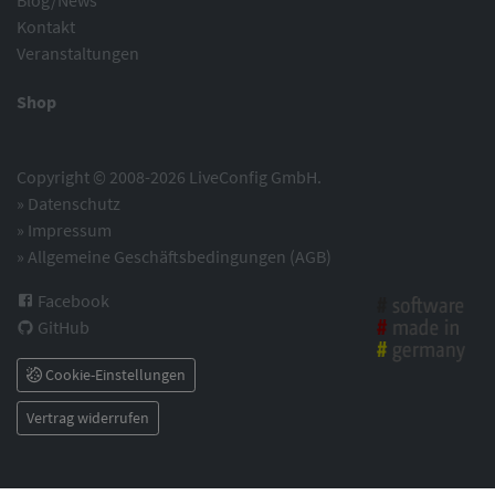
Blog/News
Kontakt
Veranstaltungen
Shop
Copyright © 2008-2026 LiveConfig GmbH.
»
Datenschutz
»
Impressum
»
Allgemeine Geschäftsbedingungen (AGB)
Facebook
GitHub
Cookie-Einstellungen
Vertrag widerrufen