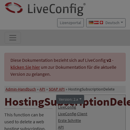
Lizenzportal
Deutsch
Diese Dokumentation bezieht sich auf LiveConfig
v2
-
klicken Sie hier
um zur Dokumentation für die aktuelle
Version zu gelangen.
Admin-Handbuch
API
SOAP API
HostingSubscriptionDelete
HostingSubscriptionDel
Version: 2.x
LiveConfig
LiveConfig-Client
This function can be
Erste Schritte
used to delete a web
API
hosting subscription.