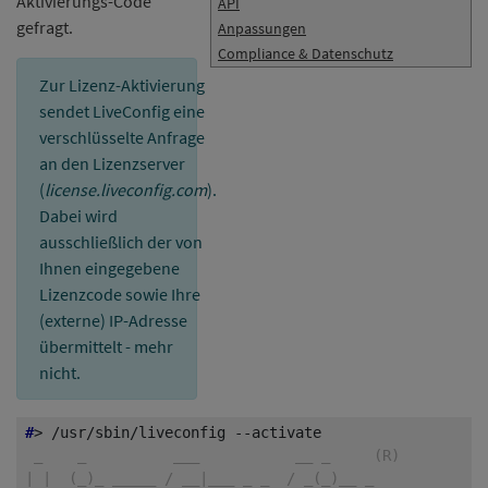
Aktivierungs-Code
API
gefragt.
Anpassungen
Compliance & Datenschutz
Zur Lizenz-Aktivierung
sendet LiveConfig eine
verschlüsselte Anfrage
an den Lizenzserver
(
license.liveconfig.com
).
Dabei wird
ausschließlich der von
Ihnen eingegebene
Lizenzcode sowie Ihre
(externe) IP-Adresse
übermittelt - mehr
nicht.
#
 _    _          ___           __ _     (R)
| |  (_)_ _____ / __|___ _ _  / _(_)__ _