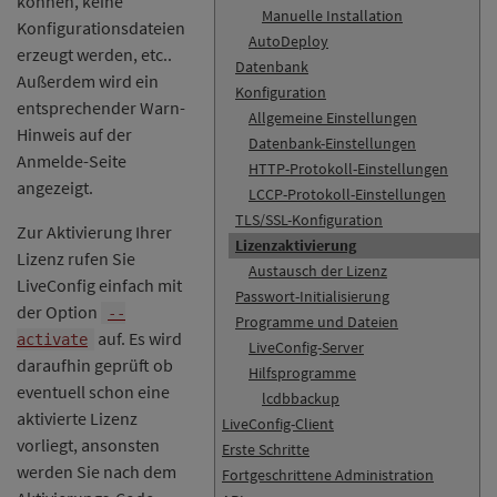
können, keine
Manuelle Installation
Konfigurationsdateien
AutoDeploy
erzeugt werden, etc..
Datenbank
Außerdem wird ein
Konfiguration
entsprechender Warn-
Allgemeine Einstellungen
Hinweis auf der
Datenbank-Einstellungen
Anmelde-Seite
HTTP-Protokoll-Einstellungen
angezeigt.
LCCP-Protokoll-Einstellungen
TLS/SSL-Konfiguration
Zur Aktivierung Ihrer
Lizenzaktivierung
Lizenz rufen Sie
Austausch der Lizenz
LiveConfig einfach mit
Passwort-Initialisierung
der Option
--
Programme und Dateien
auf. Es wird
activate
LiveConfig-Server
daraufhin geprüft ob
Hilfsprogramme
eventuell schon eine
lcdbbackup
aktivierte Lizenz
LiveConfig-Client
vorliegt, ansonsten
Erste Schritte
werden Sie nach dem
Fortgeschrittene Administration