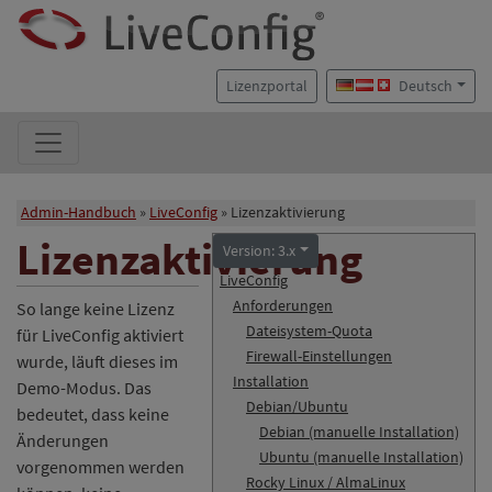
Lizenzportal
Deutsch
Admin-Handbuch
LiveConfig
Lizenzaktivierung
Lizenzaktivierung
Version: 3.x
LiveConfig
Anforderungen
So lange keine Lizenz
Dateisystem-Quota
für LiveConfig aktiviert
Firewall-Einstellungen
wurde, läuft dieses im
Installation
Demo-Modus. Das
Debian/Ubuntu
bedeutet, dass keine
Debian (manuelle Installation)
Änderungen
Ubuntu (manuelle Installation)
vorgenommen werden
Rocky Linux / AlmaLinux