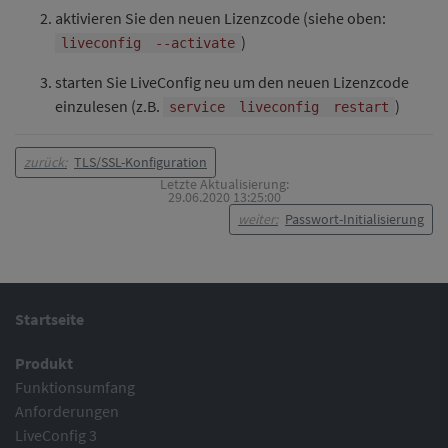
aktivieren Sie den neuen Lizenzcode (siehe oben:
)
liveconfig
--activate
starten Sie LiveConfig neu um den neuen Lizenzcode
einzulesen (z.B.
)
service
liveconfig
restart
zurück:
TLS/SSL-Konfiguration
Letzte Aktualisierung:
29.06.2020 13:25:00
weiter:
Passwort-Initialisierung
Startseite
Produkt
Funktionsumfang
Anforderungen
LiveConfig 3