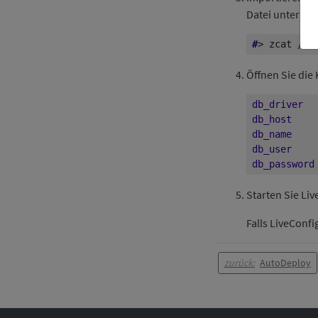
Datei unter
/u
#
> zcat /us
Öffnen Sie die
db_driver
db_host
db_name
db_user
db_password
Starten Sie Liv
Falls LiveConfig
zurück:
AutoDeploy