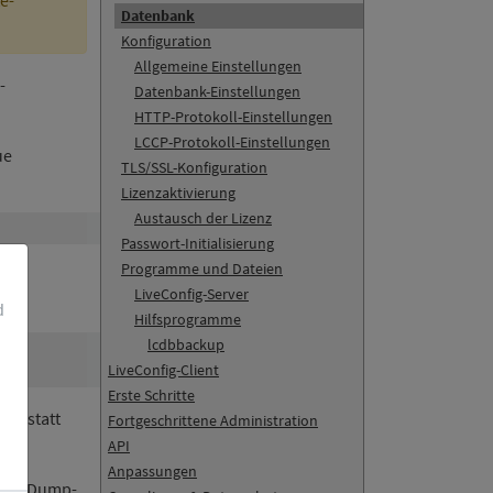
e-
Datenbank
Konfiguration
Allgemeine Einstellungen
-
Datenbank-Einstellungen
HTTP-Protokoll-Einstellungen
LCCP-Protokoll-Einstellungen
ue
TLS/SSL-Konfiguration
Lizenzaktivierung
Austausch der Lizenz
Passwort-Initialisierung
Programme und Dateien
(!)
LiveConfig-Server
d
Hilfsprogramme
lcdbbackup
LiveConfig-Client
Erste Schritte
ie statt
Fortgeschrittene Administration
API
Anpassungen
e SQL-Dump-