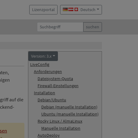
Lizenzportal
Deutsch
suchen
Version: 3.x
LiveConfig
Anforderungen
aten,
Dateisystem-Quota
nigen
Firewall-Einstellungen
Installation
riff auf die
Debian/Ubuntu
ackend-
Debian (manuelle Installation)
Ubuntu (manuelle Installation)
Rocky Linux / AlmaLinux
Manuelle Installation
esen
AutoDeploy