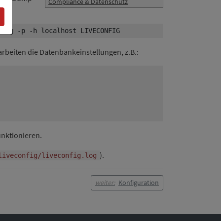
Compliance & Datenschutz
rbeiten die Datenbankeinstellungen, z.B.:
funktionieren.
).
liveconfig/liveconfig.log
weiter:
Konfiguration