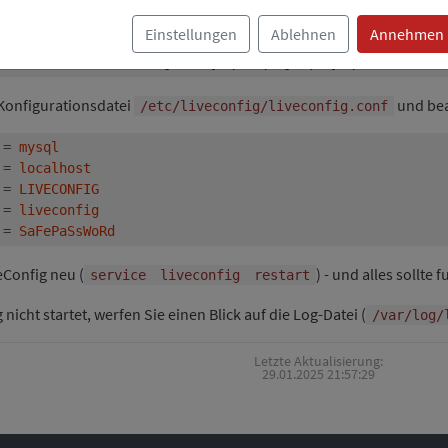
:
sr/share/doc/liveconfig/
Einstellungen
Ablehnen
Annehmen
r/share/doc/liveconfig/db-mysql.sql.gz 
|
 Konfigurationsdatei
und bea
/etc/liveconfig/liveconfig.conf
=
mysql
=
localhost
=
LIVECONFIG
=
liveconfig
=
SaFePaSsWoRd
eConfig neu (
) - und alles sollte 
service
liveconfig
restart
 nicht startet, werfen Sie einen Blick auf die Log-Datei (
/var/log/
Letzte Aktualisierung:
29.01.2025 21:57:29