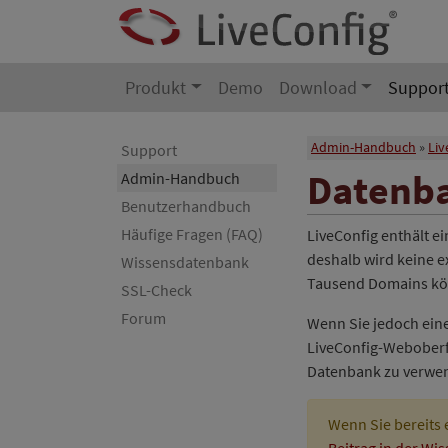
Produkt
Demo
Download
Suppor
Admin-Handbuch
Liv
Support
Datenb
Admin-Handbuch
Benutzerhandbuch
Häufige Fragen (FAQ)
LiveConfig enthält e
deshalb wird keine 
Wissensdatenbank
Tausend Domains kön
SSL-Check
Forum
Wenn Sie jedoch eine
LiveConfig-Weboberf
Datenbank zu verwe
Wenn Sie bereits e