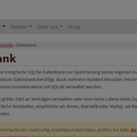
t
Partner
Über uns
Shop
eConfig
Datenbank
ank
ine integrierte SQLite-Datenbank zur Speicherung seiner eigenen D
externe Datenbank benötigt. Auch mehrere Hundert Benutzer mit ei
nen normalerweise mit SQLite verwaltet werden.
 größe Zahl an Verträgen verwalten oder eine hohe Latenz beim Zug
läche feststellen, empfehlen wir Ihnen, MariaDB oder MySQL als B
nden.
ine laufende LiveConfig-Installation betreiben, prüfen Sie bitte
di