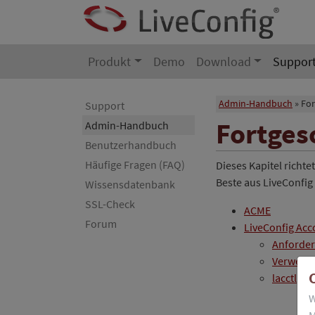
Produkt
Demo
Download
Suppor
Admin-Handbuch
For
Support
Fortges
Admin-Handbuch
Benutzerhandbuch
Häufige Fragen (FAQ)
Dieses Kapitel richte
Beste aus LiveConfi
Wissensdatenbank
SSL-Check
ACME
Forum
LiveConfig Acc
Anforde
Verwend
lacctl
W
M