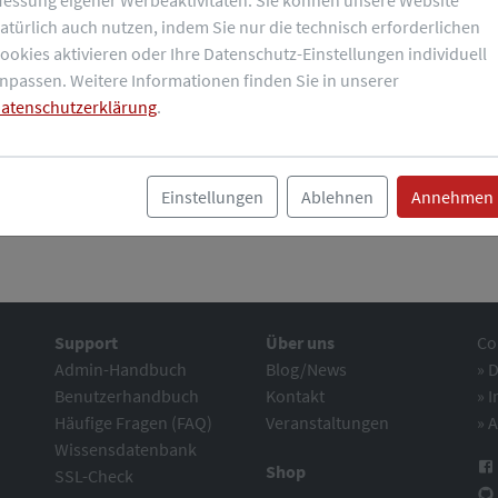
atürlich auch nutzen, indem Sie nur die technisch erforderlichen
Letzte Aktualisierung:
ookies aktivieren oder Ihre Datenschutz-Einstellungen individuell
t
03.07.2026 11:04:15
npassen. Weitere Informationen finden Sie in unserer
atenschutzerklärung
.
Einstellungen
Ablehnen
Annehmen
Support
Über uns
Co
Admin-Handbuch
Blog/News
»
D
Benutzerhandbuch
Kontakt
»
I
Häufige Fragen (FAQ)
Veranstaltungen
»
A
Wissensdatenbank
Shop
SSL-Check