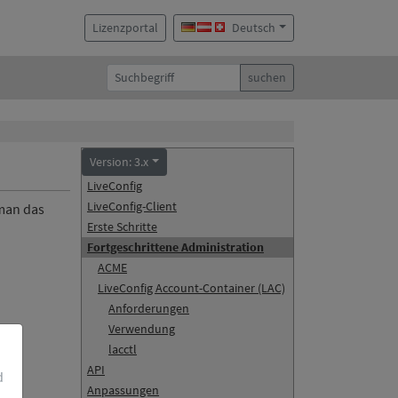
Lizenzportal
Deutsch
suchen
Version: 3.x
LiveConfig
LiveConfig-Client
 man das
Erste Schritte
Fortgeschrittene Administration
ACME
LiveConfig Account-Container (LAC)
Anforderungen
Verwendung
lacctl
API
d
Anpassungen