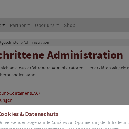
t
Partner
Über uns
Shop
tgeschrittene Administration
chrittene Administration
t sich an etwas erfahrenere Administratoren. Hier erklären wir, wie
g herausholen kann!
ount-Container (LAC)
rungen
ung
Cookies & Datenschutz
ir verwenden sogenannte
Cookies
zur Optimierung der Inhalte un
essung eigener Werbeaktivitäten. Sie können unsere Website