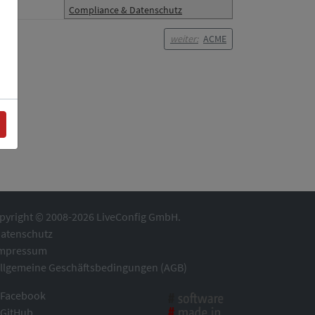
Compliance & Datenschutz
weiter:
ACME
pyright © 2008-2026 LiveConfig GmbH.
atenschutz
mpressum
llgemeine Geschäftsbedingungen (AGB)
Facebook
GitHub