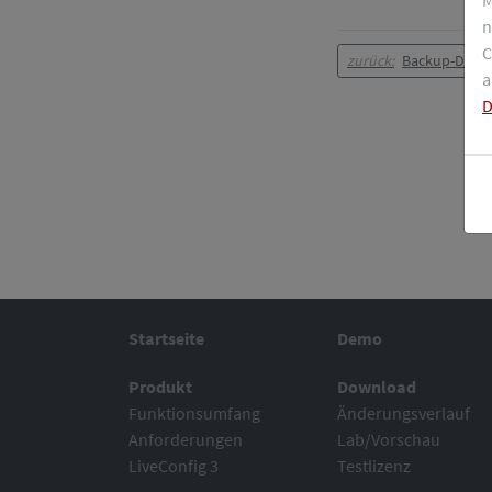
n
C
zurück:
Backup-Diens
a
D
Startseite
Demo
Produkt
Download
Funktionsumfang
Änderungsverlauf
Anforderungen
Lab/Vorschau
LiveConfig 3
Testlizenz