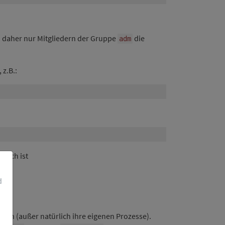
 daher nur Mitgliedern der Gruppe
die
adm
 z.B.:
lich ist
d
fen (außer natürlich ihre eigenen Prozesse).