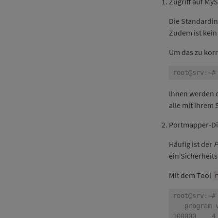
Zugriff auf M
Die Standardi
Zudem ist kein
Um das zu korr
Ihnen werden d
alle mit ihrem
Portmapper-Di
Häufig ist der
P
ein Sicherheit
Mit dem Tool
r