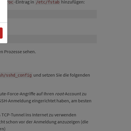
m
-Eintrag in
hinzufügen:
/proc
/etc/fstab
en Prozesse sehen.
und setzen Sie die folgenden
sh/sshd_config
ute-Force-Angriffe auf Ihren
root
-Account zu
r SSH-Anmeldung eingerichtet haben, am besten
s TCP-Tunnel ins Internet zu verwenden
cht schon vor der Anmeldung anzuzeigen (die
rn)