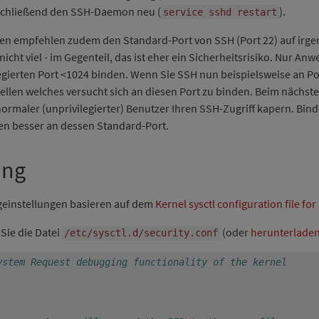
nschließend den SSH-Daemon neu (
).
service sshd restart
gen empfehlen zudem den Standard-Port von SSH (Port 22) auf irge
s nicht viel - im Gegenteil, das ist eher ein Sicherheitsrisiko. Nur 
legierten Port <1024 binden. Wenn Sie SSH nun beispielsweise an Po
llen welches versucht sich an diesen Port zu binden. Beim nächste
ormaler (unprivilegierter) Benutzer Ihren SSH-Zugriff kapern. Bind
sen besser an dessen Standard-Port.
ing
geinstellungen basieren auf dem
Kernel sysctl configuration file for
Sie die Datei
(oder
herunterlade
/etc/sysctl.d/security.conf
ystem Request debugging functionality of the kernel