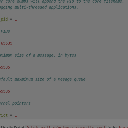
er core dumps will append the PID to the core filename.
ugging multi-threaded applications.
_pid
=
1
 PIDs
65535
aximum size of a message, in bytes
65535
efault maxmimum size of a mesage queue
65535
ernel pointers
rict
=
1
Sie die Datei
(oder
heru
/etc/sysctl.d/network-security.conf