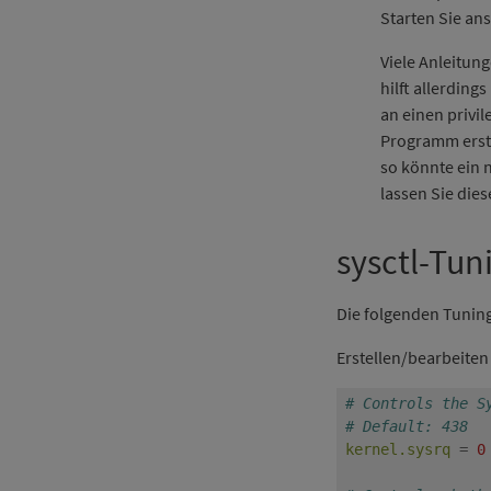
Starten Sie a
Viele Anleitun
hilft allerding
an einen privi
Programm erste
so könnte ein n
lassen Sie die
sysctl-Tun
Die folgenden Tunin
Erstellen/bearbeiten 
# Controls the S
# Default: 438
kernel.sysrq
=
0