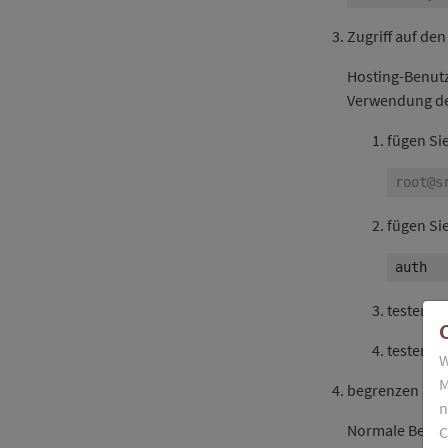
Zugriff auf de
Hosting-Benutz
Verwendung d
fügen Si
fügen Sie
auth  
testen S
testen S
W
M
begrenzen Sie d
n
Normale Benutz
C