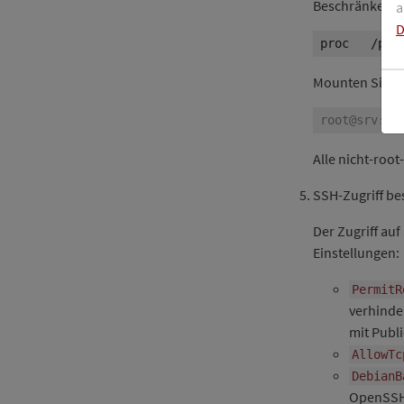
Beschränken Si
a
D
proc   /pro
Mounten Sie d
Alle nicht-roo
SSH-Zugriff b
Der Zugriff au
Einstellungen:
PermitR
verhinde
mit Publi
AllowTc
DebianB
OpenSSH-