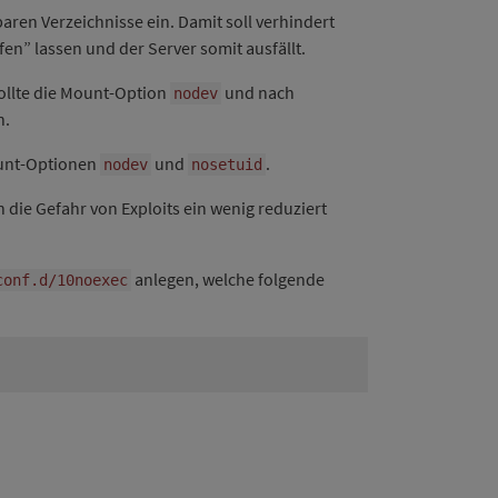
aren Verzeichnisse ein. Damit soll verhindert
fen” lassen und der Server somit ausfällt.
sollte die Mount-Option
und nach
nodev
n.
Mount-Optionen
und
.
nodev
nosetuid
 die Gefahr von Exploits ein wenig reduziert
anlegen, welche folgende
conf.d/10noexec