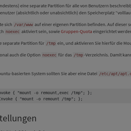
ndestens) eine separate Partition für alle von Benutzern beschreibb
nutzer (absichtlich oder unabsichtlich) den Speicherplatz “volllau
te sich
auf einer eigenen Partition befinden. Auf dieser 
/var/www
uch
aktiviert sein, sowie
Gruppen-Quota
eingerichtet werde
noexec
e separate Partition für
ein, und aktivieren Sie hierfür die 
/tmp
ional auch die Option
für das
-Verzeichnis. Damit kann
noexec
/tmp
untu-basierten System sollten Sie aber eine Datei
/etc/apt/apt.
Invoke { "mount -o remount /tmp"; };
tellungen