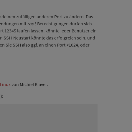
ndeinen zufälligen anderen Port zu ändern. Das
Anwendungen mit
root
-Berechtigungen dürfen sich
rt 12345 laufen lassen, könnte jeder Benutzer ein
n SSH-Neustart könnte das erfolgreich sein, und
en Sie SSH also ggf. an einen Port <1024, oder
 Linux
von Michiel Klaver.
n
):