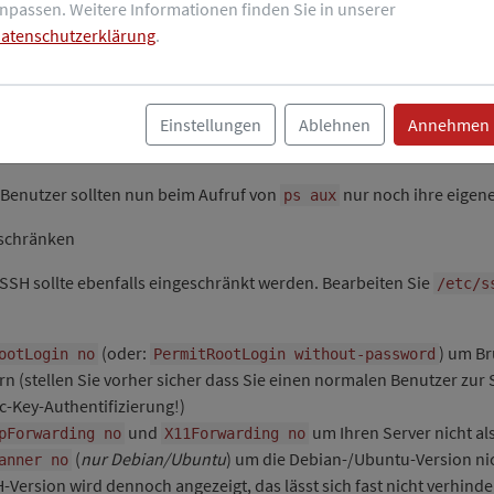
e daher den Zugriff auf die Prozessliste indem Sie
zu
npassen. Weitere Informationen finden Sie in unserer
hidepid=2
atenschutzerklärung
.
c   proc   defaults,hidepid=2   0   0
as
-Dateisystem anschließend neu:
/proc
Einstellungen
Ablehnen
Annehmen
t-Benutzer sollten nun beim Aufruf von
nur noch ihre eigen
ps aux
eschränken
f SSH sollte ebenfalls eingeschränkt werden. Bearbeiten Sie
/etc/s
(oder:
) um Br
ootLogin no
PermitRootLogin without-password
rn (stellen Sie vorher sicher dass Sie einen normalen Benutzer zu
c-Key-Authentifizierung!)
und
um Ihren Server nicht al
pForwarding no
X11Forwarding no
(
nur Debian/Ubuntu
) um die Debian-/Ubuntu-Version ni
anner no
Version wird dennoch angezeigt, das lässt sich fast nicht verhinde