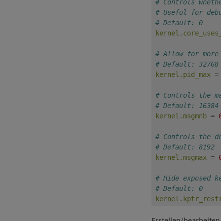
# Controls wheth
# Useful for deb
# Default: 0
kernel.core_uses
# Allow for more
# Default: 32768
kernel.pid_max
=
# Controls the m
# Default: 16384
kernel.msgmnb
=
# Controls the d
# Default: 8192
kernel.msgmax
=
# Hide exposed k
# Default: 0
kernel.kptr_rest
Erstellen/bearbeiten 