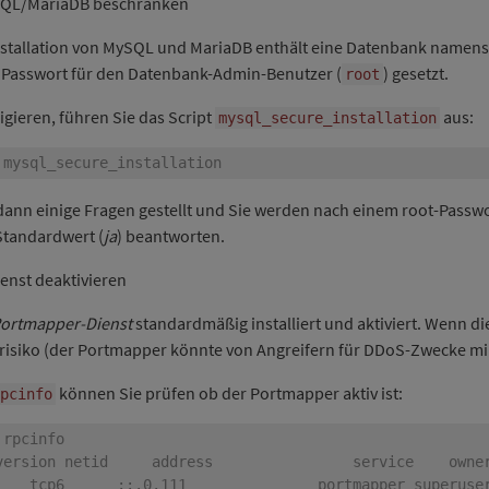
ySQL/MariaDB beschränken
nstallation von MySQL und MariaDB enthält eine Datenbank namen
 Passwort für den Datenbank-Admin-Benutzer (
) gesetzt.
root
igieren, führen Sie das Script
aus:
mysql_secure_installation
ann einige Fragen gestellt und Sie werden nach einem root-Passwo
 Standardwert (
ja
) beantworten.
enst deaktivieren
ortmapper-Dienst
standardmäßig installiert und aktiviert. Wenn die
srisiko (der Portmapper könnte von Angreifern für DDoS-Zwecke m
können Sie prüfen ob der Portmapper aktiv ist:
pcinfo