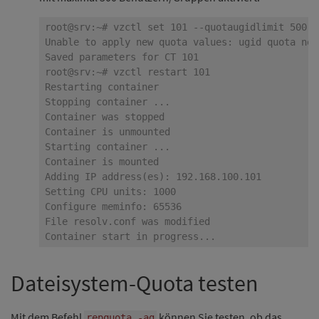
Dateisystem-Quota testen
Mit dem Befehl
können Sie testen, ob das
repquota -ag