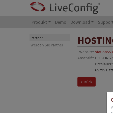
Produkt
Demo
Download
Suppor
HOSTIN
Partner
Werden Sie Partner
Website:
station55.
Anschrift:
HOSTING-
Breslauer S
65795 Hat
zurück
W
M